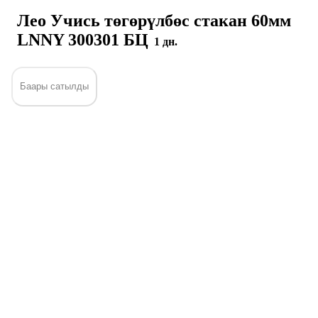
Лео Учись төгөрүлбөс стакан 60мм
LNNY 300301 БЦ
1 дн.
Баары сатылды