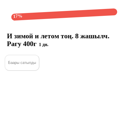
17%
И зимой и летом тоң. 8 жашылч.
Рагу 400г
1 дн.
Баары сатылды