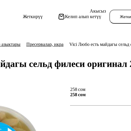
Акысыз
Жеткирүү
Келип алып кетүү
Жетки
з азыктары
Пресервалар, икра
Vici Любо есть майдагы сельд
айдагы сельд филеси оригинал 
Бу
258 сом
258 сом