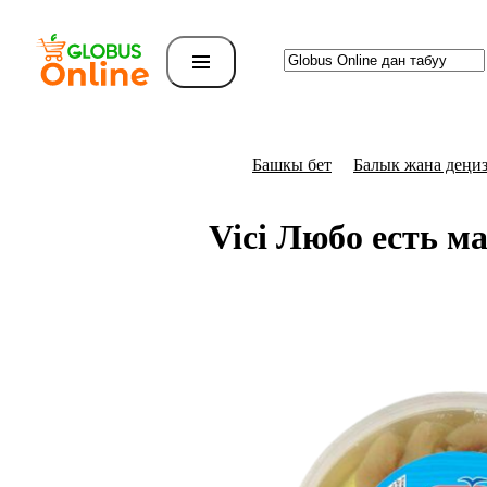
Башкы бет
Балык жана деңи
Vici Любо есть м