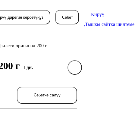
Кирүү
рүү дарегин көрсөтүңүз
Себет
,
Тышкы сайтка шилтеме
 филеси оригинал 200 г
200 г
Себетиңиз азырынча
1 дн.
бош
л жерде сиз буйрутма берген
Себетке салуу
товарлар пайда болот.