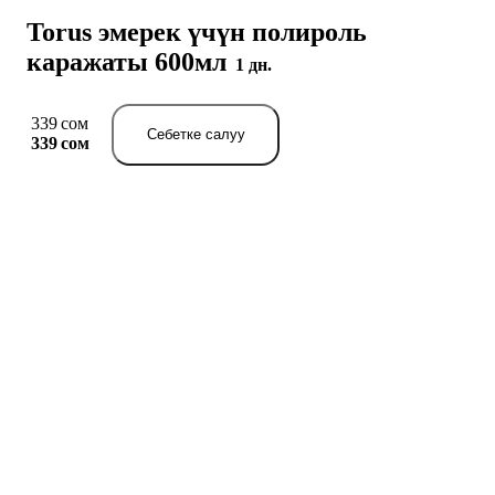
Torus эмерек үчүн полироль
каражаты 600мл
1 дн.
339 сом
Себетке салуу
339 сом