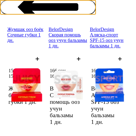
Жумшак ооз боёк
BelorDesign
BelorDesign
Сочные губки 1
Скорая помощь
Аляска-спорт
дн.
ооз учун бальзамы
SPF-15 ооз учун
1 дн.
бальзамы 1 дн.
Средства для губ
151 сом
166 сом
166 сом
151 сом
166 сом
166 сом
Жумшак ооз
BelorDesign
BelorDesign
боёк Сочные
Скорая
Аляска-спорт
губки
1 дн.
помощь ооз
SPF-15 ооз
учун
учун
бальзамы
бальзамы
1 дн.
1 дн.