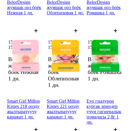
BelorDesign
BelorDesign
BelorDesign
жумшак ооз боёк
жумшак ооз боёк
жумшак ооз боёк
Нежная 1 дн.
Облепиховая 1 дн.
Ромашка 1 дн.
151 сом
151 сом
151 сом
151 сом
151 сом
151 сом
BelorDesign
BelorDesign
BelorDesign
жумшак ооз
жумшак ооз
жумшак ооз
боёк Нежная
боёк
боёк Ромашка
1 дн.
Облепиховая
1 дн.
1 дн.
Smart Girl Millon
Smart Girl Millon
Evo гиалурон
Kisses 218 оозду
Kisses 221 оозду
кургак эриндер
жылтыратуучу
жылтыратуучу
учун гигиеналык
каражат 1 дн.
каражат 1 дн.
помадасы 2,8г 1
дн.