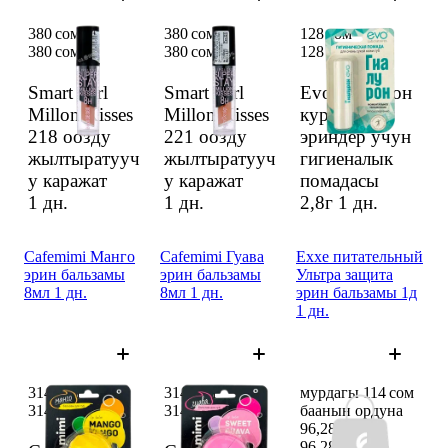
380 сом
380 сом
128 сом
380 сом
380 сом
128 сом
Smart Girl
Smart Girl
Evo гиалурон
Millon Kisses
Millon Kisses
кургак
218 оозду
221 оозду
эриндер учун
жылтыратууч
жылтыратууч
гигиеналык
у каражат
у каражат
помадасы
1 дн.
1 дн.
2,8г
1 дн.
Cafemimi Манго
Cafemimi Гуава
Exxe питательный
эрин бальзамы
эрин бальзамы
Ультра защита
8мл 1 дн.
8мл 1 дн.
эрин бальзамы 1д
1 дн.
314 сом
314 сом
мурдагы 114 сом
314 сом
314 сом
баанын ордуна
96,28 сом
96,28 сом