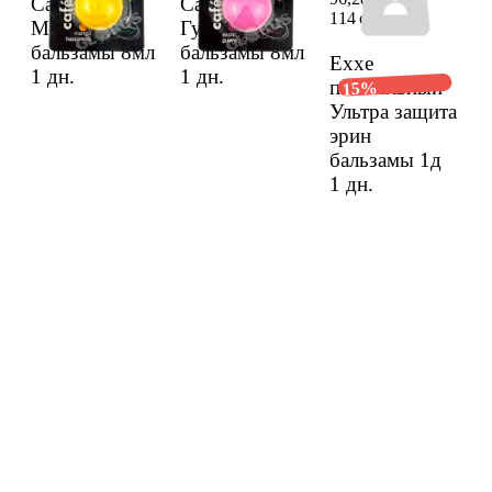
Cafemimi
Cafemimi
114 сом
Манго эрин
Гуава эрин
бальзамы 8мл
бальзамы 8мл
Exxe
1 дн.
1 дн.
питательный
15%
Ультра защита
эрин
бальзамы 1д
1 дн.