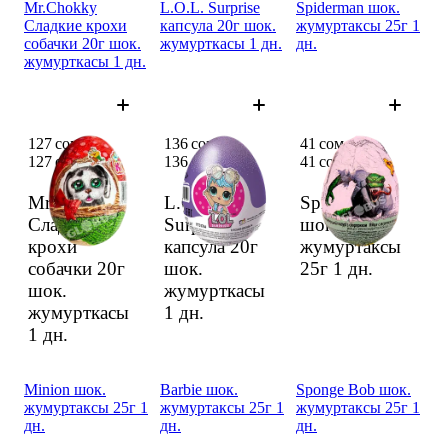
Mr.Chokky
L.O.L. Surprise
Spiderman шок.
Сладкие крохи
капсула 20г шок.
жумуртаксы 25г 1
собачки 20г шок.
жумурткасы 1 дн.
дн.
жумурткасы 1 дн.
127 сом
136 сом
41 сом
127 сом
136 сом
41 сом
Mr.Chokky
L.O.L.
Spiderman
Сладкие
Surprise
шок.
крохи
капсула 20г
жумуртаксы
собачки 20г
шок.
25г
1 дн.
шок.
жумурткасы
жумурткасы
1 дн.
1 дн.
Minion шок.
Barbie шок.
Sponge Bob шок.
жумуртаксы 25г 1
жумуртаксы 25г 1
жумуртаксы 25г 1
дн.
дн.
дн.