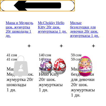
Маша и Медведь
Mr.Chokky Hello
Милые
шок. жумуртка
Kitty 20г шок.
безделушки для
20г шоколады 1
жумурткасы 1 дн.
девочки 20г шок.
дн.
жумурткасы 1 дн.
Шоколад жумурткасы
41 сом
140 сом
59 сом
41 сом
140 сом
59 сом
Маша и
Mr.Chokky
Милые
Медведь шок.
Hello Kitty
безделушки
жумуртка 20г
20г шок.
для девочки
шоколады
жумурткасы
20г шок.
1 дн.
1 дн.
жумурткасы
1 дн.