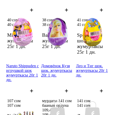
40 сом
38 сом
41 сом
40 сом
38 сом
41 сом
Minion шок.
Barbie шок.
Sponge Bob
жумуртаксы
жумуртаксы
шок.
25г
1 дн.
25г
1 дн.
жумуртаксы
25г
1 дн.
Naruto Shippuden с
Домовёнок Кузя
Лео и Тиг шок.
игрушкой шок
шок. жумурткасы
жумурткасы 20г 1
жумурткасы 20г 1
20г 1 дн.
дн.
дн.
107 сом
мурдагы 141 сом
141 сом
107 сом
баанын ордуна
141 сом
109,48 сом
109,48 сом