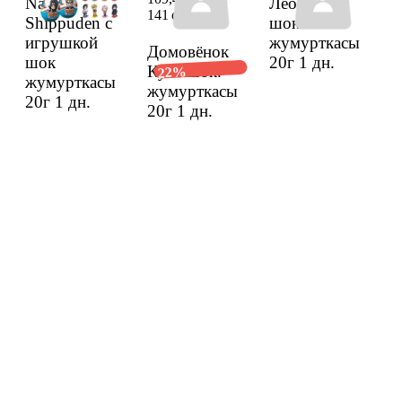
Naruto
Лео и Тиг
141 сом
Shippuden с
шок.
игрушкой
жумурткасы
Домовёнок
шок
20г
1 дн.
Кузя шок.
22%
жумурткасы
жумурткасы
20г
1 дн.
20г
1 дн.