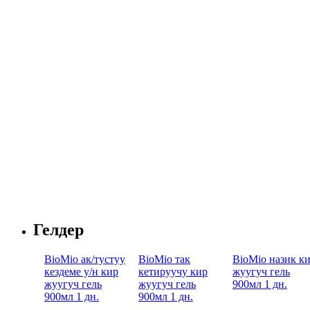
Гелдер
BioMio ак/тустуу
BioMio так
BioMio назик к
кездеме у/н кир
кетируучу кир
жуугуч гель
жуугуч гель
жуугуч гель
900мл 1 дн.
900мл 1 дн.
900мл 1 дн.