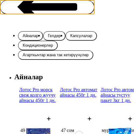
Айналар
Гелдер
Капсулалар
Кондиционерлер
Агарткычтар жана так кетирүүчүлөр
Кир жуугучтар
Айналар
Лотос Pro морск
Лотос Pro автомат
Лотос Pro автом
свеж колго жуучу
айнасы 450г 1 дн.
айнасы тустуу
айнасы 450г 1 дн.
пакет 3кг 1 дн.
49 сом
47 сом
мурдагы 255 со