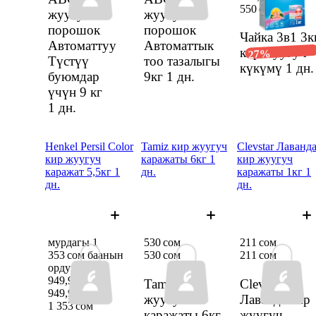
550 сом
жуугуч
жуугуч
порошок
порошок
Чайка 3в1 3к
Автоматтуу
Автоматтык
кир жуугуч
27%
Түстүү
тоо тазалыгы
күкүмү
1 дн.
буюмдар
9кг
1 дн.
үчүн 9 кг
1 дн.
Henkel Persil Color
Tamiz кир жуугуч
Clevstar Лаванд
кир жуугуч
каражаты 6кг 1
кир жуугуч
каражат 5,5кг 1
дн.
каражаты 1кг 1
дн.
дн.
мурдагы 1
530 сом
211 сом
353 сом баанын
530 сом
211 сом
ордуна
949,94 сом
Tamiz кир
Clevstar
949,94 сом
жуугуч
Лаванда кир
1 353 сом
каражаты 6кг
жуугуч