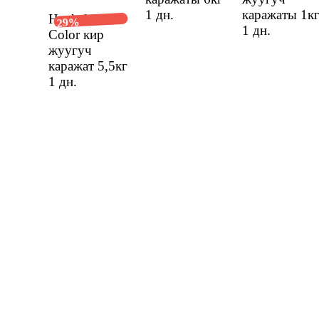
1 дн.
каражаты 1к
Henkel Persil
29%
1 дн.
Color кир
жуугуч
каражат 5,5кг
1 дн.