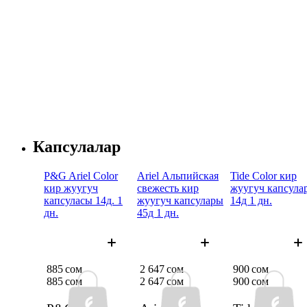
Капсулалар
P&G Ariel Color
Ariel Альпийская
Tide Color кир
кир жуугуч
свежесть кир
жуугуч капсула
капсуласы 14д. 1
жуугуч капсулары
14д 1 дн.
дн.
45д 1 дн.
885 сом
2 647 сом
900 сом
885 сом
2 647 сом
900 сом