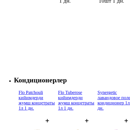
1 дн.
10шт
1 дн.
Кондиционерлер
Flo Patchouli
Flo Tuberose
Synergetic
кийимдерди
кийимдерди
лавандовое пол
жумш концетраты
жумш концетраты
кондиционер 1л
1л 1 дн.
1л 1 дн.
дн.