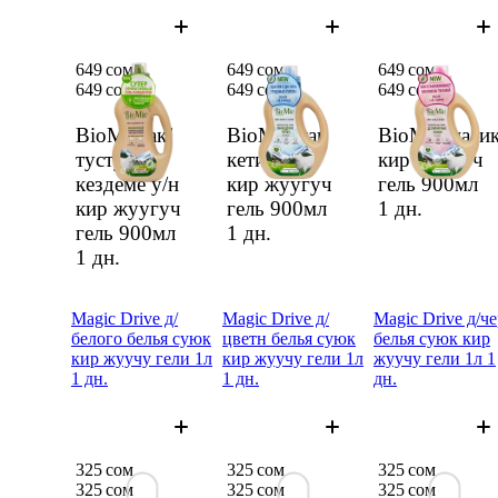
649 сом
649 сом
649 сом
649 сом
649 сом
649 сом
BioMio ак/
BioMio так
BioMio нази
тустуу
кетируучу
кир жуугуч
кездеме у/н
кир жуугуч
гель 900мл
кир жуугуч
гель 900мл
1 дн.
гель 900мл
1 дн.
1 дн.
Magic Drive д/
Magic Drive д/
Magic Drive д/ч
белого белья суюк
цветн белья суюк
белья суюк кир
кир жуучу гели 1л
кир жуучу гели 1л
жуучу гели 1л 1
1 дн.
1 дн.
дн.
325 сом
325 сом
325 сом
325 сом
325 сом
325 сом