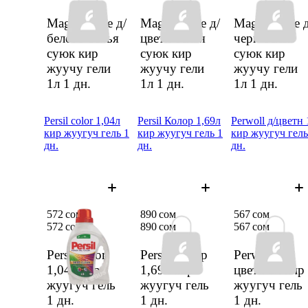
Magic Drive д/
Magic Drive д/
Magic Drive д
белого белья
цветн белья
черн белья
суюк кир
суюк кир
суюк кир
жуучу гели
жуучу гели
жуучу гели
1л
1 дн.
1л
1 дн.
1л
1 дн.
Persil color 1,04л
Persil Колор 1,69л
Perwoll д/цветн 
кир жуугуч гель 1
кир жуугуч гель 1
кир жуугуч гель
дн.
дн.
дн.
572 сом
890 сом
567 сом
572 сом
890 сом
567 сом
Persil color
Persil Колор
Perwoll д/
1,04л кир
1,69л кир
цветн 1л кир
жуугуч гель
жуугуч гель
жуугуч гель
1 дн.
1 дн.
1 дн.