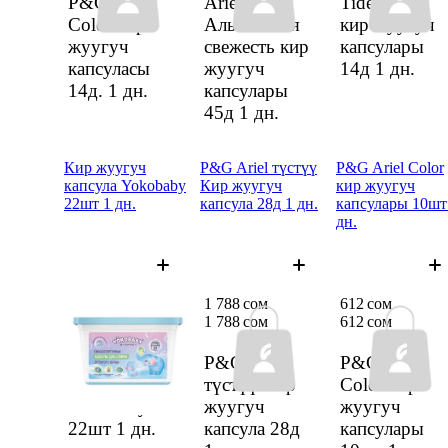
P&G Ariel
Ariel
Tide Color
Color кир
Альпийская
кир жуугуч
жуугуч
свежесть кир
капсулары
капсуласы
жуугуч
14д
1 дн.
14д.
1 дн.
капсулары
45д
1 дн.
Кир жуугуч
P&G Ariel түстүү
P&G Ariel Color
капсула Yokobaby
Кир жуугуч
кир жуугуч
22шт 1 дн.
капсула 28д 1 дн.
капсулары 10шт
дн.
323 сом
1 788 сом
612 сом
323 сом
1 788 сом
612 сом
Кир жуугуч
P&G Ariel
P&G Ariel
капсула
түстүү Кир
Color кир
Yokobaby
жуугуч
жуугуч
22шт
1 дн.
капсула 28д
капсулары