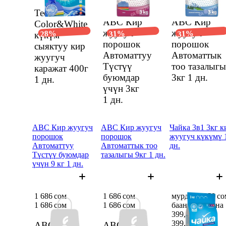
560 сом
560 сом
Teon
ABC Кир
ABC Кир
Color&White
жуугуч
жуугуч
28%
31%
31%
күкүм
порошок
порошок
сыяктуу кир
Автоматтуу
Автоматтык
жуугуч
Түстүү
тоо тазалыгы
каражат 400г
буюмдар
3кг
1 дн.
1 дн.
үчүн 3кг
1 дн.
ABC Кир жуугуч
ABC Кир жуугуч
Чайка 3в1 3кг к
порошок
порошок
жуугуч күкүмү 
Автоматтуу
Автоматтык тоо
дн.
Түстүү буюмдар
тазалыгы 9кг 1 дн.
үчүн 9 кг 1 дн.
1 686 сом
1 686 сом
мурдагы 550 со
1 686 сом
1 686 сом
баанын ордуна
399,46 сом
399,46 сом
ABC Кир
ABC Кир