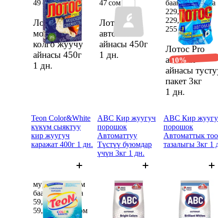
49 сом
47 сом
баанын ордуна
229,5 сом
229,5 сом
Лотос Pro
Лотос Pro
255 сом
морск свеж
автомат
колго жуучу
айнасы 450г
Лотос Pro
айнасы 450г
1 дн.
автомат
10%
1 дн.
айнасы тусту
пакет 3кг
1 дн.
Teon Color&White
ABC Кир жуугуч
ABC Кир жуугу
күкүм сыяктуу
порошок
порошок
кир жуугуч
Автоматтуу
Автоматтык тоо
каражат 400г 1 дн.
Түстүү буюмдар
тазалыгы 3кг 1 
үчүн 3кг 1 дн.
мурдагы 83 сом
мурдагы 560 сом
мурдагы 560 со
баанын ордуна
баанын ордуна
баанын ордуна
59,28 сом
385,5 сом
385,5 сом
59,28 сом
83 сом
385,5 сом
385,5 сом