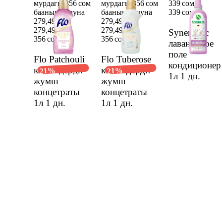
мурдагы 356 сом
мурдагы 356 сом
339 сом
баанын ордуна
баанын ордуна
339 сом
279,49 сом
279,49 сом
279,49 сом
279,49 сом
Synergetic
356 сом
356 сом
лавандовое
поле
Flo Patchouli
Flo Tuberose
кондиционер
кийимдерди
кийимдерди
21%
21%
1л
1 дн.
жумш
жумш
концетраты
концетраты
1л
1 дн.
1л
1 дн.