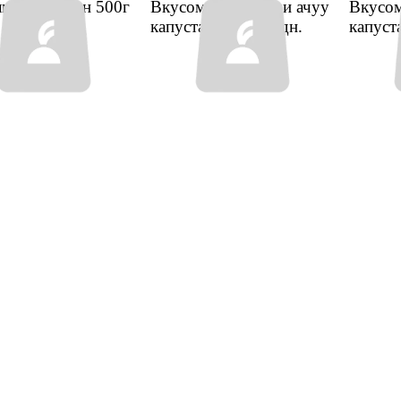
лган бадыран 500г
Вкусомания Чимчи ачуу
Вкусом
капустасы 300г
1 дн.
капуст