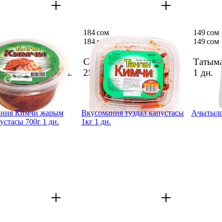
184 сом
149 сом
184 сом
149 сом
Кимчи корей
Сеул Маныльтен салаты
Татыма
асы 500г п/б
1 дн.
250г
1 дн.
1 дн.
ания Кимчи жарым
Вкусомания туздал капустасы
Ачытылга
устасы 700г 1 дн.
1кг 1 дн.