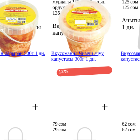
мурдагы 155 сом баанын
125 сом
ордуна 135,48 сом
125 сом
135,48 сом
155 сом
мания Кимчи
Ачытыл
Вкусомания туздал
 ачуу капустасы
1 дн.
капустасы 1кг
1 дн.
 дн.
н бадыран 500г 1 дн.
Вкусомания Чимчи ачуу
Вкусоман
капустасы 300г 1 дн.
капустас
12%
79 сом
62 сом
79 сом
62 сом