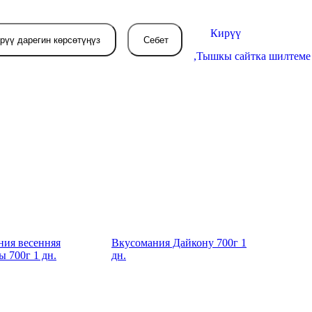
Кирүү
рүү дарегин көрсөтүңүз
Себет
,
Тышкы сайтка шилтеме
Себетиңиз азырынча
бош
л жерде сиз буйрутма берген
товарлар пайда болот.
ния весенняя
Вкусомания Дайкону 700г 1
ы 700г 1 дн.
дн.