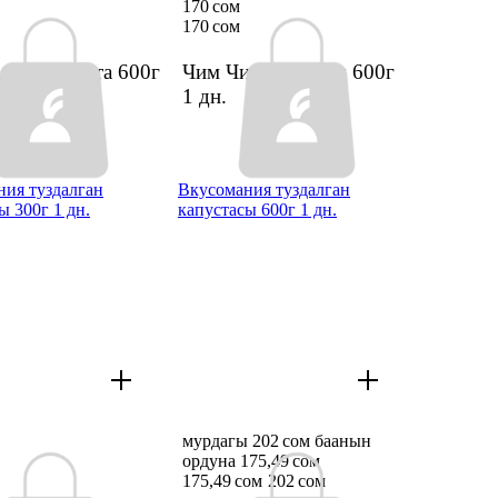
170 сом
170 сом
ган капуста 600г
Чим Чи капустасы 600г
1 дн.
ия туздалган
Вкусомания туздалган
ы 300г 1 дн.
капустасы 600г 1 дн.
мурдагы 202 сом баанын
ордуна 175,49 сом
175,49 сом
202 сом