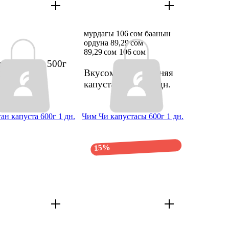
мурдагы 106 сом баанын
ордуна 89,29 сом
89,29 сом
106 сом
л хрен м/н 500г
Вкусомания весенняя
капустасы 300г
1 дн.
н капуста 600г 1 дн.
Чим Чи капустасы 600г 1 дн.
15%