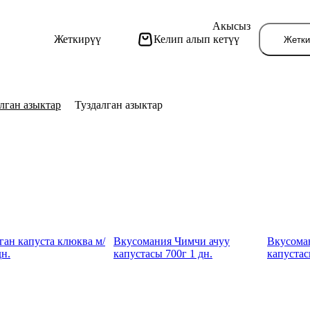
Акысыз
Жеткирүү
Келип алып кетүү
Жетки
лган азыктар
Туздалган азыктар
Бу
ан капуста клюква м/
Вкусомания Чимчи ачуу
Вкусома
дн.
капустасы 700г 1 дн.
капустас