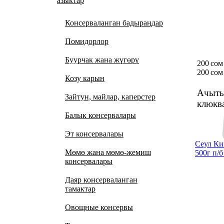
азыктар
Консерваланган бадыраңдар
Помидорлор
Буурчак жана жүгөрү
200 сом
200 сом
Козу карын
Ачыты
Зайтун, майлар, каперстер
клюкв
Балык консервалары
Эт консервалары
Сеул Ки
Мөмө жана мөмө-жемиш
500г п/б
консервалары
Даяр консерваланган
тамактар
Овощные консервы