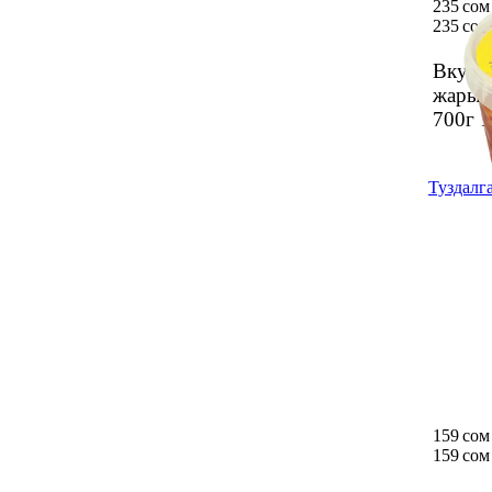
235 сом
235 сом
Вкусо
жарым
700г
1
Туздалга
159 сом
159 сом