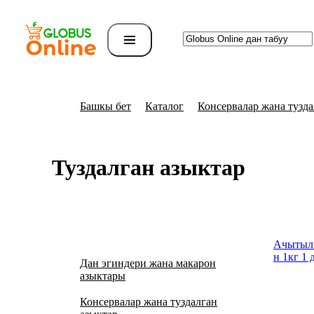
Башкы бет
Каталог
Консервалар жана тузда
Туздалган азыктар
Ачытылг
н 1кг 1 
Дан эгиндери жана макарон
азыктары
Консервалар жана туздалган