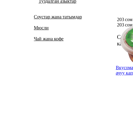
Туздалган азыктар
Соустар жана татымдар
203 сом
203 сом
Мюсли
Сеул 
Чай жана кофе
капуст
Вкусом
ачуу кап