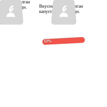
ания туздалган
Вкусомания туздалган
асы 300г
1 дн.
капустасы 600г
1 дн.
13%