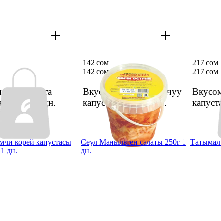
142 сом
217 сом
142 сом
217 сом
лган капуста
Вкусомания Чимчи ачуу
Вкусом
а м/н 1кг
1 дн.
капустасы 700г
1 дн.
капуст
мчи корей капустасы
Сеул Маныльтен салаты 250г 1
Татымал 
 1 дн.
дн.