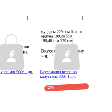
мурдагы 229 сом баанын
ордуна 199,48 сом
199,48 сом
229 сом
ания весенняя
Вкусомания Дайкону
асы 700г
1 дн.
700г
1 дн.
хрен м/н 500г 1 дн.
Вкусомания весенняя
капустасы 300г 1 дн.
12%