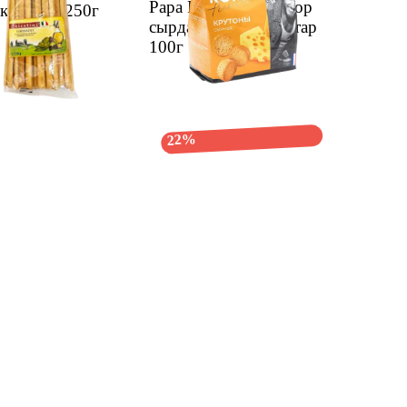
Papa Roma крутондор
якчалары 250г
сырдалган кытырактар
100г
1 дн.
22%