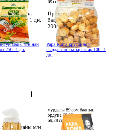
69 сом
ктар Cykoria
Презент Сладости
өлгөн 200 г
1 дн.
балдар кытырактары
200г
1 дн.
 зайтун майы м/н нан
Papa Roma крутондор
ры 250г 1 дн.
сырдалган кытырактар 100г 1
дн.
мурдагы 89 сом баанын
ордуна 69,28 сом
69,28 сом
89 сом
ni зайтун майы м/н