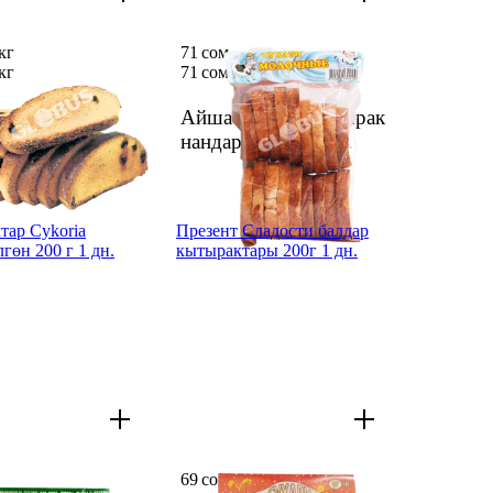
кг
71 сом
кг
71 сом
мир шекери
Айша Сүттүү кытырак
актары
нандары 200г
1 дн.
тар Cykoria
Презент Сладости балдар
гөн 200 г 1 дн.
кытырактары 200г 1 дн.
69 сом