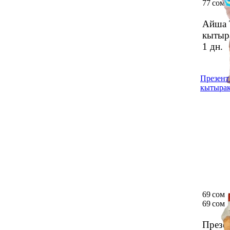
77 сом
Айша 
кытыр
1 дн.
Презент
кытырак
69 сом
69 сом
Презе