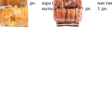
актары 200г
1 дн.
кара буудай
нан та
кытырактары 150г
1 дн.
1 дн.