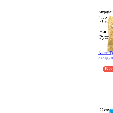
мурдагы
ордуна 
71,28 с
Нан к
Русск
Айша Ту
нандары
10%
77 сом