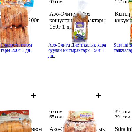
65 сом
157 сом
Тууралган
Азо-Элита мейиз
Кытыра
ак нандары 200г
кошулган кытырактары
күкүмд
150г
1 дн.
 Сладости изюм
Азо-Элита Диетикалык кара
Stiratini
тары 200г 1 дн.
буудай кытырактары 150г 1
таякчала
дн.
65 сом
391 сом
65 сом
391 сом
нт Сладости изюм
Азо-Элита Диетикалык
Stirati