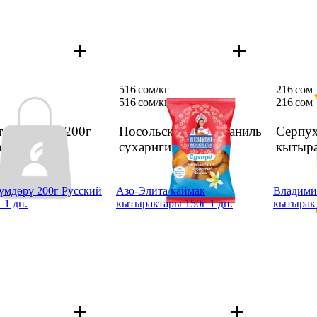
516 сом/кг
216 сом
516 сом/
кг
216 сом
тово мейиз 200г
Посольские мини ваниль
Серпух
актары
1 дн.
сухариги салм
кытыра
үмдөрү 200г Русский
Азо-Элита каймак
Владими
 1 дн.
кытырактары 150г 1 дн.
кытырак