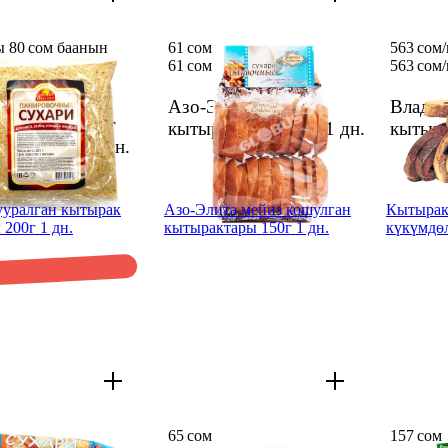
 80 сом баанын
61 сом
563 сом/
71,28 сом
61 сом
563 сом/
ом
80 сом
Азо-Элита каймак
Влади
үкүмдөрү 200г
кытырактары 150г
1 дн.
кытыр
ий Аппетит
1 дн.
уралган кытырак
Азо-Элита мейиз кошулган
Кытырак
 200г 1 дн.
кытырактары 150г 1 дн.
күкүмдөл
65 сом
157 сом