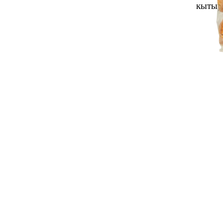
кытыр