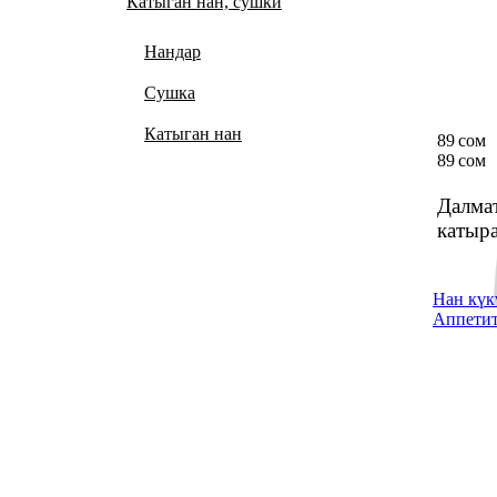
Катыган нан, сушки
Нандар
Сушка
Катыган нан
89 сом
89 сом
Далма
катыр
Нан күк
Аппетит