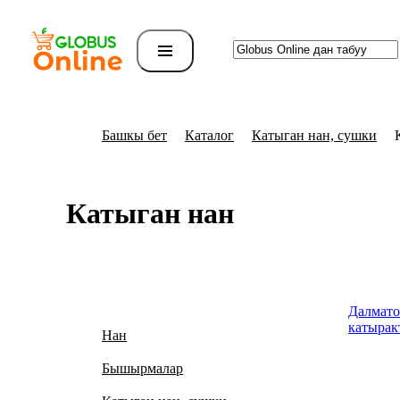
Башкы бет
Каталог
Катыган нан, сушки
Катыган нан
Далмато
катырак
Нан
Бышырмалар