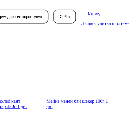
Кирүү
рүү дарегин көрсөтүңүз
Себет
,
Тышкы сайтка шилтеме
Себетиңиз азырынча
бош
л жерде сиз буйрутма берген
товарлар пайда болот.
вхлеб кант
Мейиз менен бай шекер 100г 1
ар 330г 1 дн.
дн.