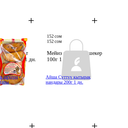
152 сом
152 сом
овхлеб кант
Мейиз менен бай шекер
ктар 330г
1 дн.
100г
1 дн.
р шекери
Айша Сүттүү кытырак
тары
нандары 200г 1 дн.