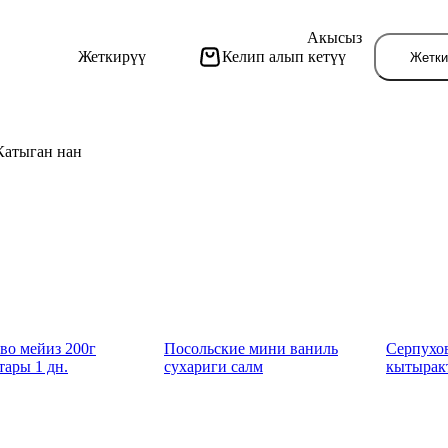
Акысыз
Жеткирүү
Келип алып кетүү
Жетки
Катыган нан
Бу
во мейиз 200г
Посольские мини ваниль
Серпухо
тары 1 дн.
сухариги салм
кытыракт