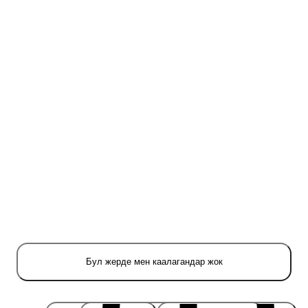
Бул жерде мен каалагандар жок