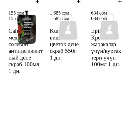
155 сом
1 685 сом
634 сом
155 сом
1 685 сом
634 сом
Cafemimi
Kundal
Epil Profi
медово-
вишневый
Крем-воск
солевой
цветок дене
жаракалар
антицеллюлит
скраб 550г
үчүн/кургак
ный дене
1 дн.
тери үчүн
скраб 100мл
100мл
1 дн.
1 дн.