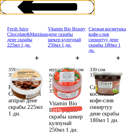
Fresh Juice
Vitamin Bio Beauty
Свежая косметика
Chocolate&Marzipan
дене скрабы
кофе-слив
дене скрабы
шекер кулпунай
синиртуу дене
225мл 1 дн.
250мл 1 дн.
скрабы 180мл 1
дн.
Скрабтар
359 сом
мурдагы 356 сом
330 сом
359 сом
баанын ордуна
330 сом
279,49 сом
279,49 сом
Fresh Juice
Свежая
356 сом
Chocolate&M
косметика
arzipan дене
кофе-слив
Vitamin Bio
скрабы 225мл
синиртуу
Beauty дене
21%
1 дн.
дене скрабы
скрабы шекер
180мл
1 дн.
кулпунай
250мл
1 дн.