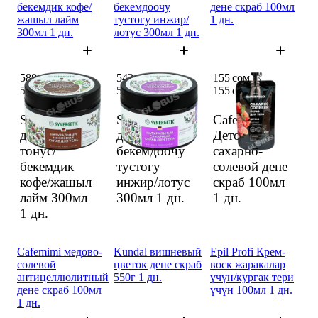
бекемдик кофе/
бекемдоочу
дене скраб 100мл
жашыл лайм
тустогу инжир/
1 дн.
300мл 1 дн.
лотус 300мл 1 дн.
588 сом
542 сом
155 сом
588 сом
542 сом
155 сом
Synergetic
Synergetic
Cafemimi
дене скрабы
дене скрабы
Детокс
тонус/
бекемдоочу
сахарно-
бекемдик
тустогу
солевой дене
кофе/жашыл
инжир/лотус
скраб 100мл
лайм 300мл
300мл
1 дн.
1 дн.
1 дн.
Cafemimi медово-
Kundal вишневый
Epil Profi Крем-
солевой
цветок дене скраб
воск жаракалар
антицеллюлитный
550г 1 дн.
үчүн/кургак тери
дене скраб 100мл
үчүн 100мл 1 дн.
1 дн.