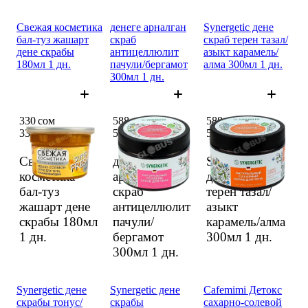
Свежая косметика
денеге арналган
Synergetic дене
бал-туз жашарт
скраб
скраб терен тазал/
дене скрабы
антицеллюлит
азыкт карамель/
180мл 1 дн.
пачули/бергамот
алма 300мл 1 дн.
300мл 1 дн.
330 сом
588 сом
588 сом
330 сом
588 сом
588 сом
Свежая
денеге
Synergetic
косметика
арналган
дене скраб
бал-туз
скраб
терен тазал/
жашарт дене
антицеллюлит
азыкт
скрабы 180мл
пачули/
карамель/алма
1 дн.
бергамот
300мл
1 дн.
300мл
1 дн.
Synergetic дене
Synergetic дене
Cafemimi Детокс
скрабы тонус/
скрабы
сахарно-солевой