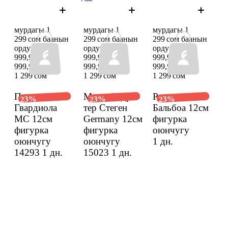
мурдагы 1
мурдагы 1
мурдагы 1
299 сом баанын
299 сом баанын
299 сом баанын
ордуна
ордуна
ордуна
999,97 сом
999,97 сом
999,97 сом
999,97 сом
999,97 сом
999,97 сом
1 299 сом
1 299 сом
1 299 сом
Пеп
Марк-Андре
Рокки
23%
23%
23%
Гвардиола
тер Стеген
Бальбоа 12см
MC 12см
Germany 12см
фигурка
фигурка
фигурка
оюнчугу
оюнчугу
оюнчугу
1 дн.
14293
1 дн.
15023
1 дн.