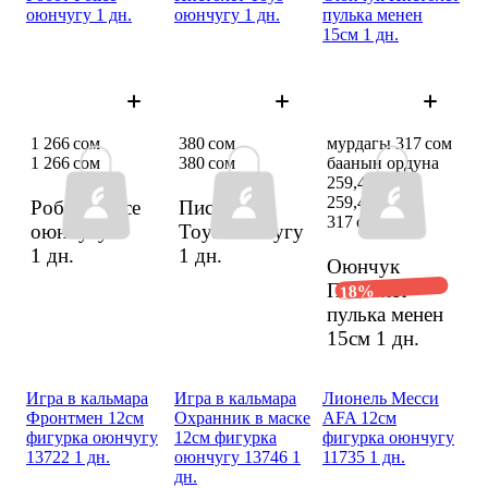
оюнчугу 1 дн.
оюнчугу 1 дн.
пулька менен
15см 1 дн.
1 266 сом
380 сом
мурдагы 317 сом
1 266 сом
380 сом
баанын ордуна
259,49 сом
259,49 сом
Робот Police
Пистолет
317 сом
оюнчугу
Toys оюнчугу
1 дн.
1 дн.
Оюнчук
Пистолет
18%
пулька менен
15см
1 дн.
Игра в кальмара
Игра в кальмара
Лионель Месси
Фронтмен 12см
Охранник в маске
AFA 12см
фигурка оюнчугу
12см фигурка
фигурка оюнчугу
13722 1 дн.
оюнчугу 13746 1
11735 1 дн.
дн.