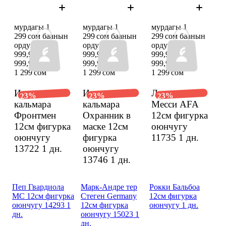
мурдагы 1
мурдагы 1
мурдагы 1
299 сом баанын
299 сом баанын
299 сом баанын
ордуна
ордуна
ордуна
999,97 сом
999,97 сом
999,97 сом
999,97 сом
999,97 сом
999,97 сом
1 299 сом
1 299 сом
1 299 сом
Игра в
Игра в
Лионель
23%
23%
23%
кальмара
кальмара
Месси AFA
Фронтмен
Охранник в
12см фигурка
12см фигурка
маске 12см
оюнчугу
оюнчугу
фигурка
11735
1 дн.
13722
1 дн.
оюнчугу
13746
1 дн.
Пеп Гвардиола
Марк-Андре тер
Рокки Бальбоа
MC 12см фигурка
Стеген Germany
12см фигурка
оюнчугу 14293 1
12см фигурка
оюнчугу 1 дн.
дн.
оюнчугу 15023 1
дн.