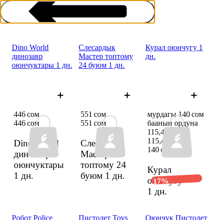
Dino World
Слесардык
Курал оюнчугу 1
динозавр
Мастер топтому
дн.
оюнчуктары 1 дн.
24 буюм 1 дн.
Балдар үчүн оюнчуктар
446 сом
551 сом
мурдагы 140 сом
446 сом
551 сом
баанын ордуна
115,48 сом
115,48 сом
Dino World
Слесардык
140 сом
динозавр
Мастер
оюнчуктары
топтому 24
Курал
1 дн.
буюм
1 дн.
оюнчугу
17%
1 дн.
Робот Police
Пистолет Toys
Оюнчук Пистолет