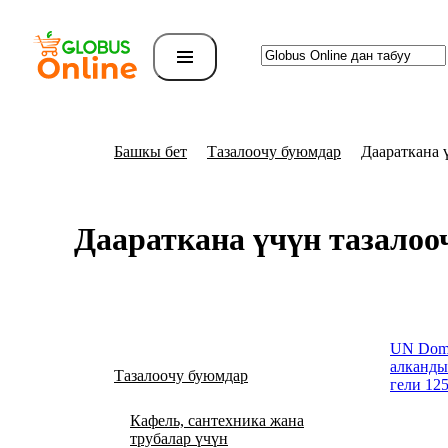
Башкы бет
Тазалоочу буюмдар
Даараткана 
Даараткана үчүн тазалоо
UN Dome
алканды
Тазалоочу буюмдар
гели 125
Кафель, сантехника жана
трубалар үчүн