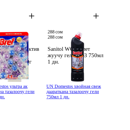
288 сом
288 сом
 Bref Сила Актив
Sanitol WC туалет
аванды туал
жуучу гели 1де3 750мл
 караж 3*50г
1 дн.
tos ультра ак
UN Domestos хвойная свеж
на тазалоочу гели
даараткана тазалоочу гели
дн.
750мл 1 дн.