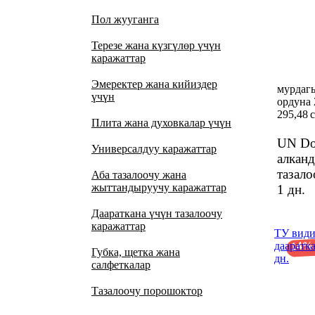
Пол жууганга
Терезе жана күзгүлөр үчүн
каражаттар
Эмеректер жана кийиздер
мурдаг
үчүн
ордуна 
295,48 
Плита жана духовкалар үчүн
UN Do
Универсалдуу каражаттар
алкан
тазало
Аба тазалоочу жана
жыттандыруучу каражаттар
1 дн.
Даараткана үчүн тазалоочу
каражаттар
ТУ вид
14%
дааратк
Губка, щетка жана
дн.
салфеткалар
Тазалоочу порошоктор