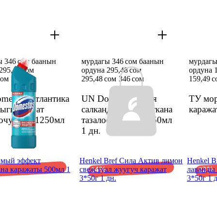
ы 346 сом баанын
мурдагы 346 сом баанын
мурдагы
295,48 сом
ордуна 295,48 сом
ордуна 
сом
346 сом
295,48 сом
346 сом
159,49 с
mestos Атлантика
UN Domestos Хвоя
ТУ мор
дыгы даарат
салкандыгы даараткана
караж
очу гели 1250мл
тазалоочу гели 1250мл
1 дн.
имый эффект
Henkel Bref Сила Актив лимон
Henkel B
14%
22%
ана каражаты 500мл 1
свеж туал жуугуч каражат
лаванды 
3*50г 1 дн.
3*50г 1 