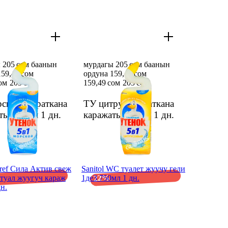
 205 сом баанын
мурдагы 205 сом баанын
159,49 сом
ордуна 159,49 сом
ом
205 сом
159,49 сом
205 сом
ской даараткана
ТУ цитрус даараткана
аты 500мл
1 дн.
каражаты 500мл
1 дн.
ref Сила Актив свеж
Sanitol WC туалет жуучу гели
22%
туал жуугуч караж
1де3 750мл 1 дн.
дн.