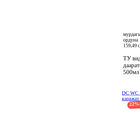
мурдаг
ордуна 
159,49 
ТУ ви
даарат
500м
DC WC C
каражат
22%