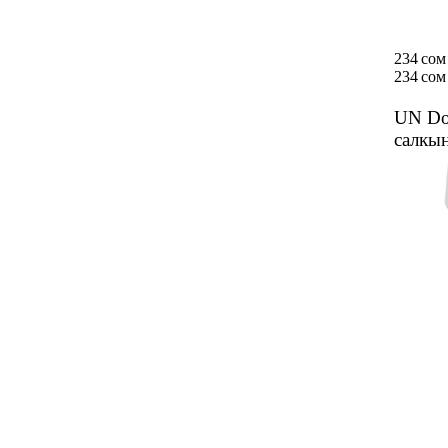
234 сом
234 сом
UN Do
салкы