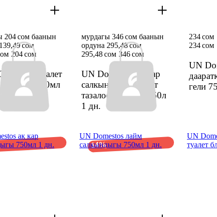
ы 204 сом баанын
мурдагы 346 сом баанын
234 сом
139,49 сом
ордуна 295,48 сом
234 сом
сом
204 сом
295,48 сом
346 сом
UN Dom
 Cleaner туалет
UN Domestos ак кар
даарат
 каражат 750мл
салкындыгы даарат
гели 7
тазалоочу гели 1250л
1 дн.
stos ак кар
UN Domestos лайм
UN Dome
14%
ыгы 750мл 1 дн.
салкындыгы 750мл 1 дн.
туалет б