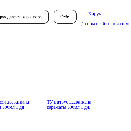
Кирүү
рүү дарегин көрсөтүңүз
Себет
,
Тышкы сайтка шилтеме
Себетиңиз азырынча
бош
л жерде сиз буйрутма берген
товарлар пайда болот.
ой даараткана
ТУ цитрус даараткана
 500мл 1 дн.
каражаты 500мл 1 дн.