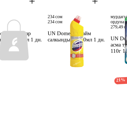
234 сом
мурдагы
234 сом
ордуна 
279,49 с
mestos ак кар
UN Domestos лайм
UN Dom
ндыгы 750мл
1 дн.
салкындыгы 750мл
1 дн.
асма т
110г
1 
21%