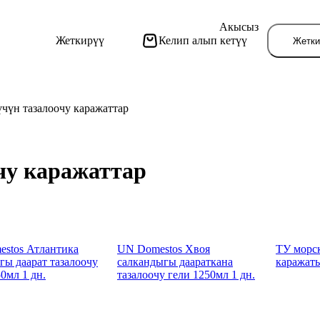
Акысыз
Жеткирүү
Келип алып кетүү
Жетки
үчүн тазалоочу каражаттар
чу каражаттар
Бу
stos Атлантика
UN Domestos Хвоя
ТУ морск
гы даарат тазалоочу
салкандыгы даараткана
каражаты
0мл 1 дн.
тазалоочу гели 1250мл 1 дн.