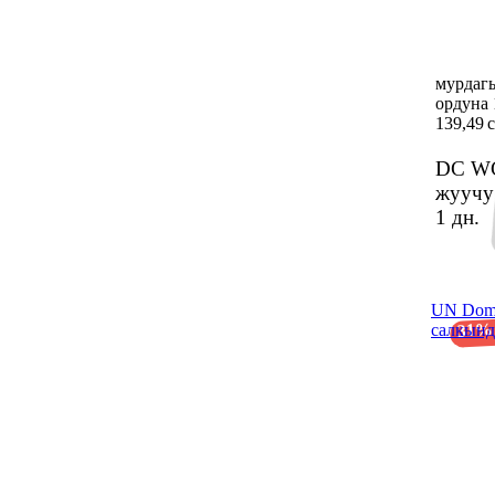
мурдаг
ордуна 
139,49 
DC WC
жуучу
1 дн.
UN Dome
31%
салкынд