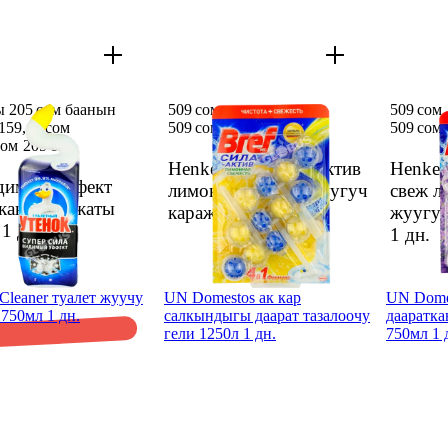
ы 205 сом баанын
509 сом
509 сом
159,49 сом
509 сом
509 сом
сом
205 сом
Henkel Bref Сила Актив
Henkel
димый эффект
лимон свеж туал жуугуч
свеж л
кана каражаты
каражат 3*50г
1 дн.
жуугуч
л
1 дн.
1 дн.
leaner туалет жуучу
UN Domestos ак кар
UN Domes
 750мл 1 дн.
салкындыгы даарат тазалоочу
дааратка
гели 1250л 1 дн.
750мл 1 