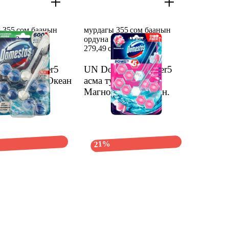
 355 сом баанын
мурдагы 355 сом баанын
279,49 сом
ордуна 279,49 сом
ом
355 сом
279,49 сом
355 сом
estos Power5
UN Domestos Power5
уалет блогу Океан
асма туалет блогу
дн.
Магнолия 110г
1 дн.
21%