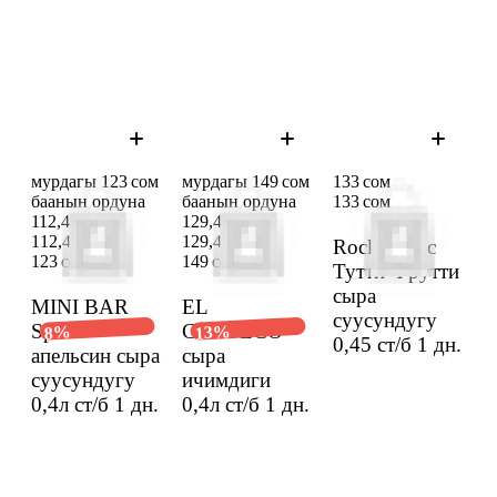
мурдагы 123 сом
мурдагы 149 сом
133 сом
баанын ордуна
баанын ордуна
133 сом
112,49 сом
129,49 сом
112,49 сом
129,49 сом
Rocky Croc
123 сом
149 сом
Тутти-Фрутти
сыра
MINI BAR
EL
суусундугу
Spritz
CAPULCO
13%
8%
0,45 ст/б
1 дн.
апельсин сыра
сыра
суусундугу
ичимдиги
0,4л ст/б
1 дн.
0,4л ст/б
1 дн.