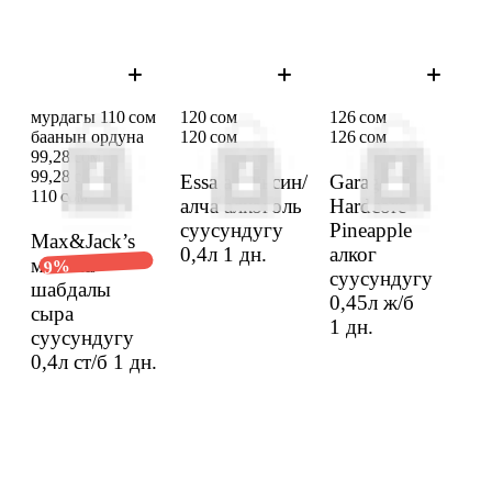
мурдагы 110 сом
120 сом
126 сом
баанын ордуна
120 сом
126 сом
99,28 сом
99,28 сом
Essa апельсин/
Garage
110 сом
алча алкоголь
Hardcore
суусундугу
Pineapple
Max&Jack’s
0,4л
1 дн.
алког
малина/
9%
суусундугу
шабдалы
0,45л ж/б
сыра
1 дн.
суусундугу
0,4л ст/б
1 дн.