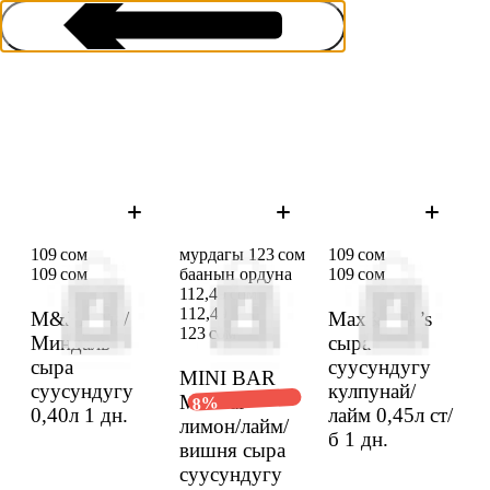
Даамдуу сыра
109 сом
мурдагы 123 сом
109 сом
109 сом
баанын ордуна
109 сом
112,49 сом
112,49 сом
M&J Алча/
Max&Jack’s
123 сом
Миндаль
сыра
сыра
суусундугу
MINI BAR
суусундугу
кулпунай/
Mai Tai
8%
0,40л
1 дн.
лайм 0,45л ст/
лимон/лайм/
б
1 дн.
вишня сыра
суусундугу