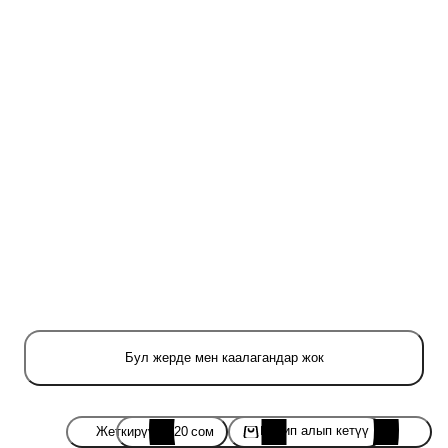
Бул жерде мен каалагандар жок
Келип алып кетүү
Жеткирүү
·
220 сом