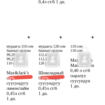
0,4л ст/б
1 дн.
мурдагы 110 сом
мурдагы 128 сом
110 сом
баанын ордуна
баанын ордуна
110 сом
99,28 сом
112,48 сом
99,28 сом
112,48 сом
Max&Jack’s
110 сом
128 сом
Манго/Личи
0,40 л ст/б
Max&Jack’s
Шоколадный
сыралуу
сыра
Стаут сыра
12%
9%
суусундук
суусундугу
суусундугу
1 дн.
лимон/лайм
0,45л ст/б
0,45л ст/б
1 дн.
1 дн.