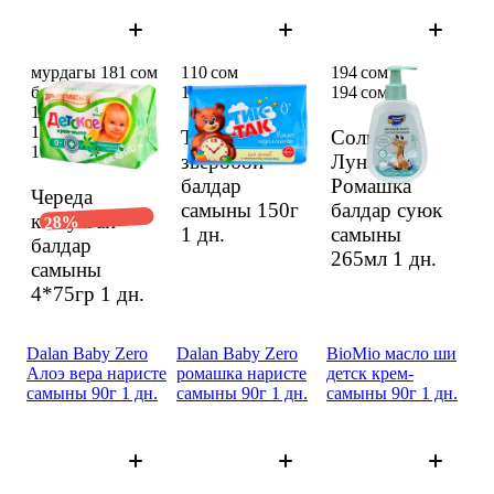
мурдагы 181 сом
110 сом
194 сом
баанын ордуна
110 сом
194 сом
129,48 сом
129,48 сом
Тик-Так
Солнце и
181 сом
зверобой
Луна
балдар
Ромашка
Череда
самыны 150г
балдар суюк
кошулган
28%
1 дн.
самыны
балдар
265мл
1 дн.
самыны
4*75гр
1 дн.
Dalan Baby Zero
Dalan Baby Zero
BioMio масло ши
Алоэ вера наристе
ромашка наристе
детск крем-
самыны 90г 1 дн.
самыны 90г 1 дн.
самыны 90г 1 дн.