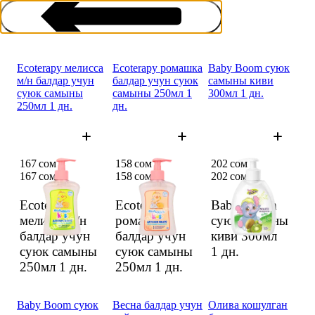
Ecoterapy мелисса
Ecoterapy ромашка
Baby Boom суюк
м/н балдар учун
балдар учун суюк
самыны киви
суюк самыны
самыны 250мл 1
300мл 1 дн.
250мл 1 дн.
дн.
Кичинекей балдар үчүн самын
167 сом
158 сом
202 сом
167 сом
158 сом
202 сом
Ecoterapy
Ecoterapy
Baby Boom
мелисса м/н
ромашка
суюк самыны
балдар учун
балдар учун
киви 300мл
суюк самыны
суюк самыны
1 дн.
250мл
1 дн.
250мл
1 дн.
Baby Boom суюк
Весна балдар учун
Олива кошулган