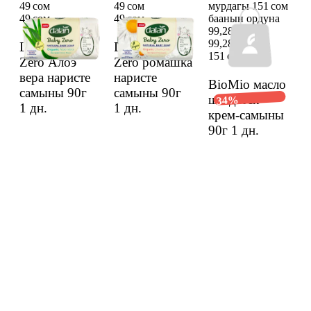
49 сом
49 сом
мурдагы 151 сом
49 сом
49 сом
баанын ордуна
99,28 сом
99,28 сом
Dalan Baby
Dalan Baby
151 сом
Zero Алоэ
Zero ромашка
вера наристе
наристе
BioMio масло
самыны 90г
самыны 90г
ши детск
34%
1 дн.
1 дн.
крем-самыны
90г
1 дн.