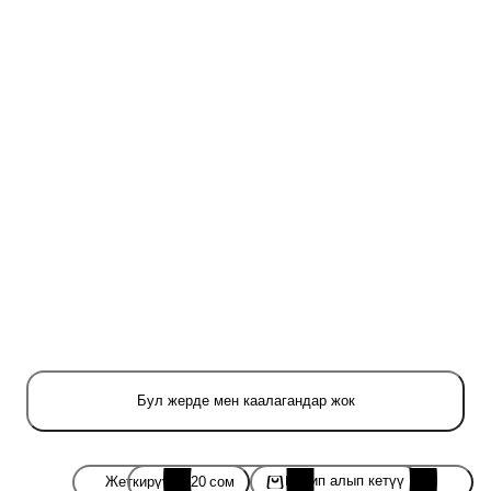
Бул жерде мен каалагандар жок
Келип алып кетүү
Жеткирүү
·
220 сом