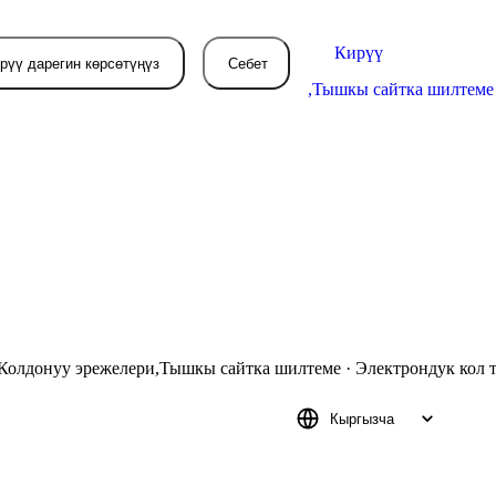
Кирүү
рүү дарегин көрсөтүңүз
Себет
,
Тышкы сайтка шилтеме
Колдонуу эрежелери
,
Тышкы сайтка шилтеме
·
Электрондук кол 
Кыргызча