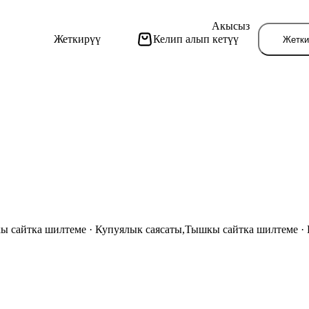
Акысыз
Жеткирүү
Келип алып кетүү
Жетки
ы сайтка шилтеме
·
Купуялык саясаты
,
Тышкы сайтка шилтеме
·