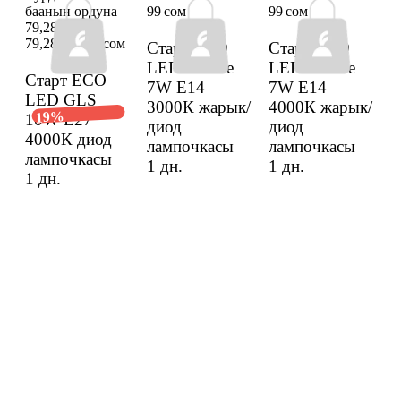
баанын ордуна
99 сом
99 сом
79,28 сом
79,28 сом
99 сом
Старт ECO
Старт ECO
LED Candle
LED Candle
Старт ECO
7W E14
7W E14
LED GLS
3000К жарык/
4000К жарык/
19%
10W E27
диод
диод
4000К диод
лампочкасы
лампочкасы
лампочкасы
1 дн.
1 дн.
1 дн.