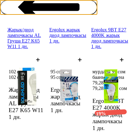
Жарык/диод
Ergolux жарык
Ergolux 9ВТ E27
лампочкасы AL
диод лампочкасы
4000K жарык
Груша E27 K65
1 дн.
диод лампочкасы
W11 1 дн.
1 дн.
Лампочкалар
102 сом
95 сом
мурдагы 99 сом
102 сом
95 сом
баанын ордуна
79,28 сом
79,28 сом
99 сом
Жарык/диод
Ergolux
лампочкасы
жарык диод
Ergolux 9ВТ
AL Груша
лампочкасы
E27 4000K
E27 K65 W11
1 дн.
19%
жарык диод
1 дн.
лампочкасы
1 дн.