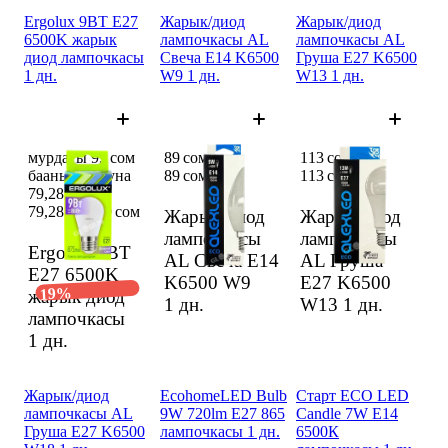
Ergolux 9ВТ E27
Жарык/диод
Жарык/диод
6500K жарык
лампочкасы AL
лампочкасы AL
диод лампочкасы
Свеча E14 K6500
Груша E27 K6500
1 дн.
W9 1 дн.
W13 1 дн.
мурдагы 99 сом
89 сом
113 сом
баанын ордуна
89 сом
113 сом
79,28 сом
79,28 сом
99 сом
Жарык/диод
Жарык/диод
лампочкасы
лампочкасы
Ergolux 9ВТ
AL Свеча E14
AL Груша
E27 6500K
K6500 W9
E27 K6500
19%
жарык диод
1 дн.
W13
1 дн.
лампочкасы
1 дн.
Жарык/диод
EcohomeLED Bulb
Старт ECO LED
лампочкасы AL
9W 720lm E27 865
Candle 7W E14
Груша E27 K6500
лампочкасы 1 дн.
6500К