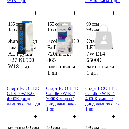
W18 1 дн.
лампочкасы 1 дн.
135 сом
155 сом
99 сом
135 сом
155 сом
99 сом
Жарык/диод
EcohomeLED
Старт ECO
лампочкасы
Bulb 9W
LED Candle
AL Груша
720lm E27
7W E14
E27 K6500
865
6500К
W18
1 дн.
лампочкасы
лампочкасы
1 дн.
1 дн.
Старт ECO LED
Старт ECO LED
Старт ECO LED
GLS 10W E27
Candle 7W E14
Candle 7W E14
4000К диод
3000К жарык/
4000К жарык/
лампочкасы 1 дн.
диод лампочкасы
диод лампочкасы
1 дн.
1 дн.
мурдагы 99 сом
99 сом
99 сом