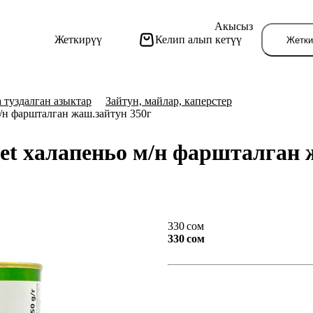
Акысыз
Жеткирүү
Келип алып кетүү
Жетки
 туздалган азыктар
Зайтун, майлар, каперстер
м/н фаршталган жаш.зайтун 350г
et халапеньо м/н фаршталган 
Бу
330 сом
330 сом