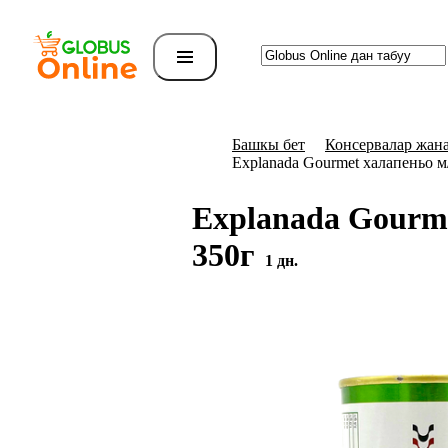
Башкы бет
Консервалар жана
Explanada Gourmet халапеньо 
Explanada Gourm
350г
1 дн.