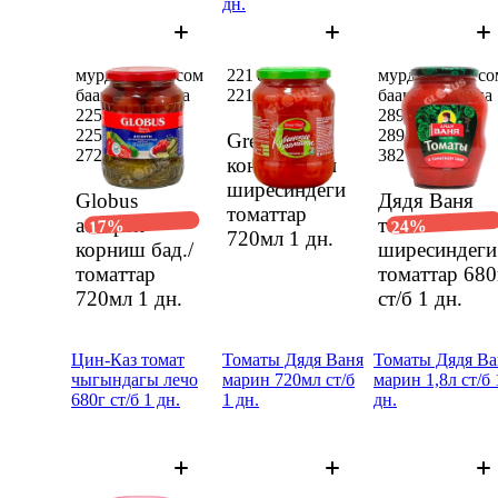
дн.
мурдагы 272 сом
221 сом
мурдагы 382 со
баанын ордуна
221 сом
баанын ордуна
225,48 сом
289,47 сом
225,48 сом
289,47 сом
Green Ray
272 сом
382 сом
конс.өзүнүн
ширесиндеги
Globus
Дядя Ваня
томаттар
ассорти
томат
17%
24%
720мл
1 дн.
корниш бад./
ширесиндеги
томаттар
томаттар 680
720мл
1 дн.
ст/б
1 дн.
Цин-Каз томат
Томаты Дядя Ваня
Томаты Дядя Ва
чыгындагы лечо
марин 720мл ст/б
марин 1,8л ст/б 
680г ст/б 1 дн.
1 дн.
дн.