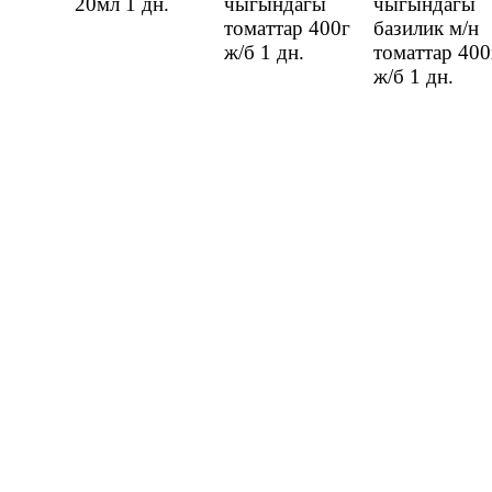
20мл
1 дн.
чыгындагы
чыгындагы
томаттар 400г
базилик м/н
ж/б
1 дн.
томаттар 400
ж/б
1 дн.