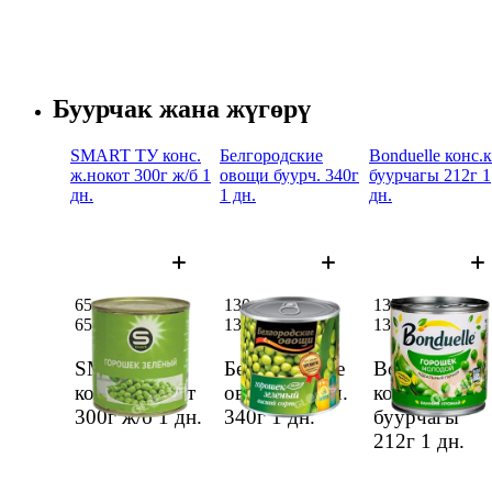
Буурчак жана жүгөрү
SMART ТУ конс.
Белгородские
Bonduelle конс.
ж.нокот 300г ж/б 1
овощи буурч. 340г
буурчагы 212г 1
дн.
1 дн.
дн.
65 сом
130 сом
132 сом
65 сом
130 сом
132 сом
SMART ТУ
Белгородские
Bonduelle
конс. ж.нокот
овощи буурч.
конс.көк
300г ж/б
1 дн.
340г
1 дн.
буурчагы
212г
1 дн.