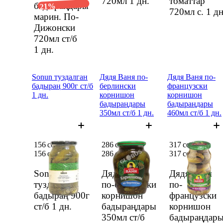
720мл
1 дн.
томаттар
бадыраңдары
21%
720мл с.
1 дн
марин. По-
Дижонски
720мл ст/б
1 дн.
Sonun туздалган
Дядя Ваня по-
Дядя Ваня по-
бадыраң 900г ст/б
берлински
французски
1 дн.
корнишон
корнишон
бадыраңдары
бадыраңдары
350мл ст/б 1 дн.
460мл ст/б 1 дн.
156 сом
286 сом
317 сом
156 сом
286 сом
317 сом
Sonun
Дядя Ваня
Дядя Ваня
туздалган
по-берлински
по-
бадыраң 900г
корнишон
французски
ст/б
1 дн.
бадыраңдары
корнишон
350мл ст/б
бадыраңдар