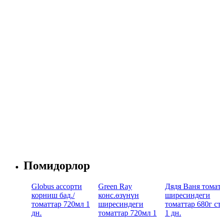
Помидорлор
Globus ассорти
Green Ray
Дядя Ваня тома
корниш бад./
конс.өзүнүн
ширесиндеги
томаттар 720мл 1
ширесиндеги
томаттар 680г ст
дн.
томаттар 720мл 1
1 дн.