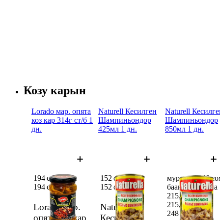
Козу карын
Lorado мар. опята
Naturell Кесилген
Naturell Кесилге
коз кар 314г ст/б 1
Шампиньондор
Шампиньондор
дн.
425мл 1 дн.
850мл 1 дн.
194 сом
152 сом
мурдагы 248 со
194 сом
152 сом
баанын ордуна
215,48 сом
215,48 сом
Lorado мар.
Naturell
248 сом
опята коз кар
Кесилген