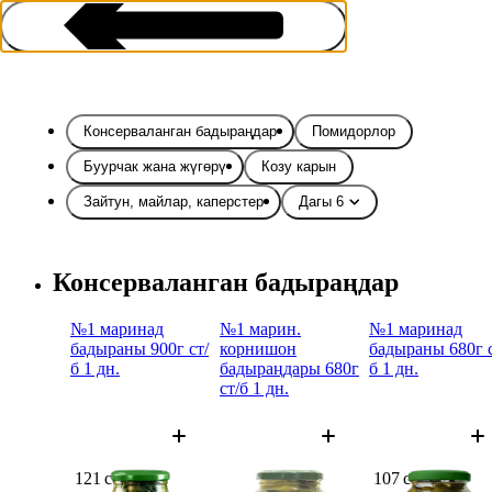
Консерваланган бадыраңдар
Помидорлор
Буурчак жана жүгөрү
Козу карын
Зайтун, майлар, каперстер
Дагы 6
Консервалар жана туздалган
азыктар
Консерваланган бадыраңдар
№1 маринад
№1 марин.
№1 маринад
бадыраны 900г ст/
корнишон
бадыраны 680г с
б 1 дн.
бадыраңдары 680г
б 1 дн.
ст/б 1 дн.
121 сом
189 сом
107 сом