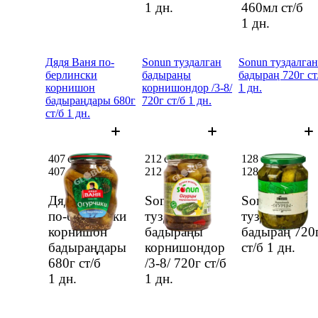
1 дн.
460мл ст/б
1 дн.
Дядя Ваня по-
Sonun туздалган
Sonun туздалган
берлински
бадыраңы
бадыраң 720г ст
корнишон
корнишондор /3-8/
1 дн.
бадыраңдары 680г
720г ст/б 1 дн.
ст/б 1 дн.
407 сом
212 сом
128 сом
407 сом
212 сом
128 сом
Дядя Ваня
Sonun
Sonun
по-берлински
туздалган
туздалган
корнишон
бадыраңы
бадыраң 720
бадыраңдары
корнишондор
ст/б
1 дн.
680г ст/б
/3-8/ 720г ст/б
1 дн.
1 дн.