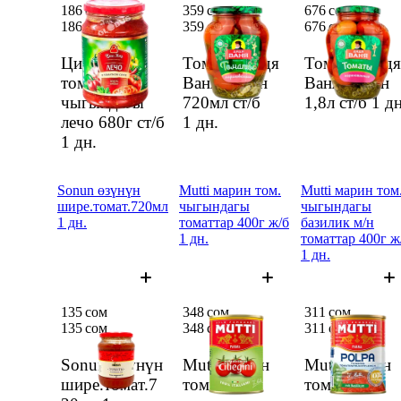
186 сом
359 сом
676 сом
186 сом
359 сом
676 сом
Цин-Каз
Томаты Дядя
Томаты Дядя
томат
Ваня марин
Ваня марин
чыгындагы
720мл ст/б
1,8л ст/б
1 дн
лечо 680г ст/б
1 дн.
1 дн.
Sonun өзүнүн
Mutti марин том.
Mutti марин том
шире.томат.720мл
чыгындагы
чыгындагы
1 дн.
томаттар 400г ж/б
базилик м/н
1 дн.
томаттар 400г ж
1 дн.
135 сом
348 сом
311 сом
135 сом
348 сом
311 сом
Sonun өзүнүн
Mutti марин
Mutti марин
шире.томат.7
том.
том.