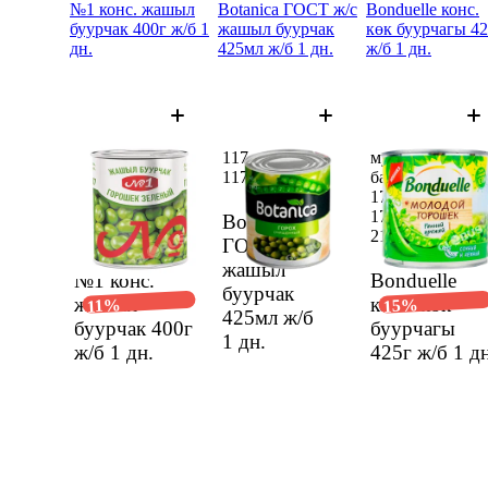
№1 конс. жашыл
Botanica ГОСТ ж/с
Bonduelle конс.
буурчак 400г ж/б 1
жашыл буурчак
көк буурчагы 4
дн.
425мл ж/б 1 дн.
ж/б 1 дн.
мурдагы 101 сом
117 сом
мурдагы 212 со
баанын ордуна
117 сом
баанын ордуна
89,29 сом
179,47 сом
89,29 сом
179,47 сом
Botanica
101 сом
212 сом
ГОСТ ж/с
жашыл
№1 конс.
Bonduelle
буурчак
жашыл
конс. көк
15%
11%
425мл ж/б
буурчак 400г
буурчагы
1 дн.
ж/б
1 дн.
425г ж/б
1 дн