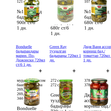
121 сом
189 сом
107 сом
№1 маринад
№1 марин.
№1 маринад
бадыраны
корнишон
бадыраны
900г ст/б
бадыраңдары
680г ст/б
1 дн.
680г ст/б
1 дн.
1 дн.
Bonduelle
Green Ray
Дядя Ваня ассо
бадыраңдары
туздалган
корниш бад./
марин. По-
бадыраӊы 720мл 1
томаттар 720мл 
Дижонски 720мл
дн.
1 дн.
ст/б 1 дн.
мурдагы 344 сом
272 сом
378 сом
баанын ордуна
272 сом
378 сом
269,48 сом
269,48 сом
Green Ray
Дядя Ваня
344 сом
туздалган
ассорти
бадыраӊы
корниш бад./
Bonduelle