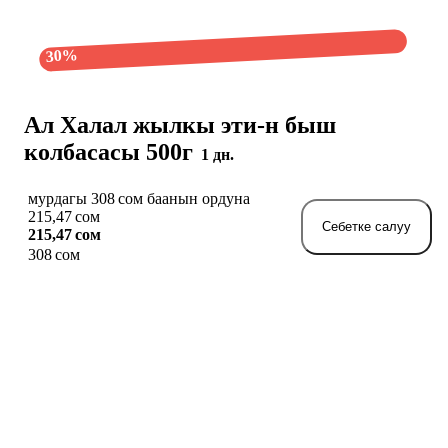
30%
Ал Халал жылкы эти-н быш
колбасасы 500г
1 дн.
мурдагы 308 сом баанын ордуна
215,47 сом
Себетке салуу
215,47 сом
308 сом