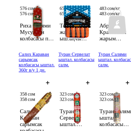
576 сом/кг
651 сом/кг
483 сом/кг
576 сом/
кг
651 сом/
кг
483 сом/
кг
Риха Салями
ТойБосс
Аброй
Мусулман
жарым
Краковская
колбасасы п/
ыш.аңчы
жарым
копч салм в/у
колбасасы
ышталган
салм.
колбаса салм.
Салих Караван
Туран Сервелат
Туран Салями
сарымсак
ыштал. колбасасы
ыштал. колбаса
колбасасы ыштал.
салм.
салм.
360г в/у 1 дн.
358 сом
323 сом/кг
323 сом/кг
358 сом
323 сом/
кг
323 сом/
кг
Салих
Туран
Туран Салям
Караван
Сервелат
ыштал.
сарымсак
ыштал.
колбасасы
колбасасы
колбасасы
салм.