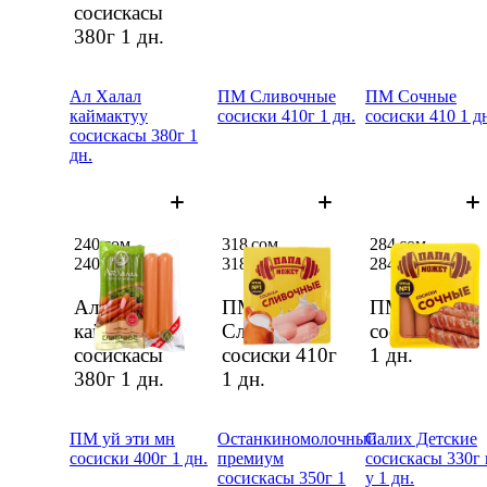
сосискасы
380г
1 дн.
Ал Халал
ПМ Сливочные
ПМ Сочные
каймактуу
сосиски 410г 1 дн.
сосиски 410 1 д
сосискасы 380г 1
дн.
240 сом
318 сом
284 сом
240 сом
318 сом
284 сом
Ал Халал
ПМ
ПМ Сочные
каймактуу
Сливочные
сосиски 410
сосискасы
сосиски 410г
1 дн.
380г
1 дн.
1 дн.
ПМ уй эти мн
Останкиномолочный
Салих Детские
сосиски 400г 1 дн.
премиум
сосискасы 330г 
сосискасы 350г 1
у 1 дн.