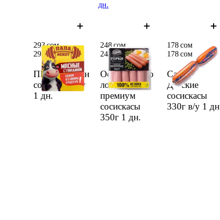
дн.
293 сом
248 сом
178 сом
293 сом
248 сом
178 сом
ПМ уй эти мн
Останкиномо
Салих
сосиски 400г
лочный
Детские
1 дн.
премиум
сосискасы
сосискасы
330г в/у
1 дн
350г
1 дн.