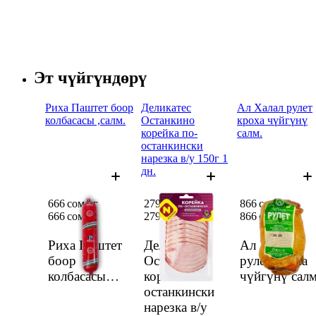
Эт чүйгүндөрү
Риха Паштет боор
Деликатес
Ал Халал рулет
колбасасы ,салм.
Останкино
кроха чүйгүнү
корейка по-
салм.
останкински
нарезка в/у 150г 1
дн.
666 сом/кг
279 сом
866 сом/кг
666 сом/
кг
279 сом
866 сом/
кг
Риха Паштет
Деликатес
Ал Халал
боор
Останкино
рулет кроха
колбасасы
корейка по-
чүйгүнү салм
,салм.
останкински
нарезка в/у