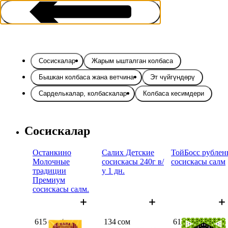
Сосискалар
Жарым ышталган колбаса
Бышкан колбаса жана ветчина
Эт чүйгүндөрү
Сарделькалар, колбаскалар
Колбаса кесимдери
Колбаса жана сосискалар
Сосискалар
Останкино
Салих Детские
ТойБосс рублен
Молочные
сосискасы 240г в/
сосискасы салм
традиции
у 1 дн.
Премиум
сосискасы салм.
615 сом/кг
134 сом
612 сом/кг