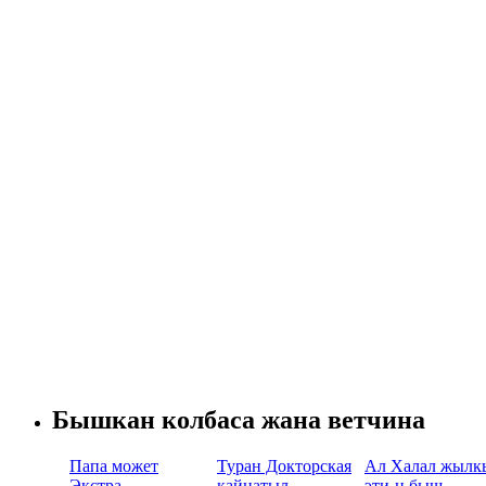
Бышкан колбаса жана ветчина
Папа может
Туран Докторская
Ал Халал жылк
Экстра
кайнатыл.
эти-н быш