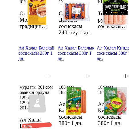
615 сом/
кг
134 сом
612 сом/
кг
Останкино
Салих
ТойБосс
Молочные
Детские
рубленые
традиции
сосискасы
сосискасы
Премиум
240г в/у
1 дн.
салм
сосискасы
салм.
Ал Халал Балакай
Ал Халал Балалык
Ал Халал Кинд
сосискасы 380г 1
сосискасы 380г 1
сосискасы 380г 
дн.
дн.
дн.
мурдагы 201 сом
188 сом
184 сом
баанын ордуна
188 сом
184 сом
129,48 сом
129,48 сом
Ал Халал
Ал Халал
201 сом
Балалык
Киндер
сосискасы
сосискасы
Ал Халал
380г
1 дн.
380г
1 дн.
Балакай
35%