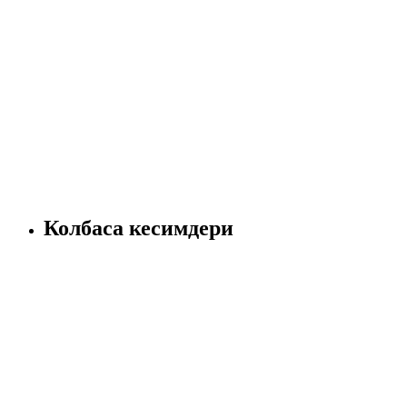
Колбаса кесимдери