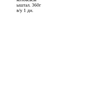
ыштал. 360г
салм.
в/у
1 дн.