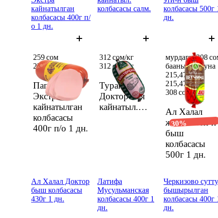
кайнатылган
колбасасы салм.
колбасасы 500г 
колбасасы 400г п/
дн.
о 1 дн.
259 сом
312 сом/кг
мурдагы 308 со
259 сом
312 сом/
кг
баанын ордуна
215,47 сом
215,47 сом
Папа может
Туран
308 сом
Экстра
Докторская
кайнатылган
кайнатыл.
Ал Халал
колбасасы
колбасасы
жылкы эти-н
30%
400г п/о
1 дн.
салм.
быш
колбасасы
500г
1 дн.
Ал Халал Доктор
Латифа
Черкизово сутт
быш колбасасы
Мусульманская
бышырылган
430г 1 дн.
колбасасы 400г 1
колбасасы 400г 
дн.
дн.