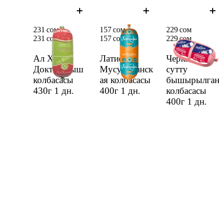
231 сом
157 сом
229 сом
231 сом
157 сом
229 сом
Ал Халал
Латифа
Черкизово
Доктор быш
Мусульманск
сутту
колбасасы
ая колбасасы
бышырылга
430г
1 дн.
400г
1 дн.
колбасасы
400г
1 дн.