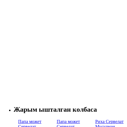
Жарым ышталган колбаса
Папа может
Папа может
Риха Сервелат
Сервелат
Сервелат
Мусулман