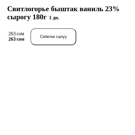
Свитлогорье быштак ваниль 23%
сырогу 180г
1 дн.
263 сом
Себетке салуу
263 сом