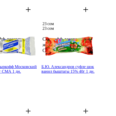
23 сом
23 сом
ф десерти
Сыркофф десерти
. ваниль 40 г
жылтыр. кулпунай 40 г
 дн.
СМА
1 дн.
ыркофф Московский
Б.Ю. Александров суфле шок
г СМА 1 дн.
ванил быштагы 15% 40г 1 дн.