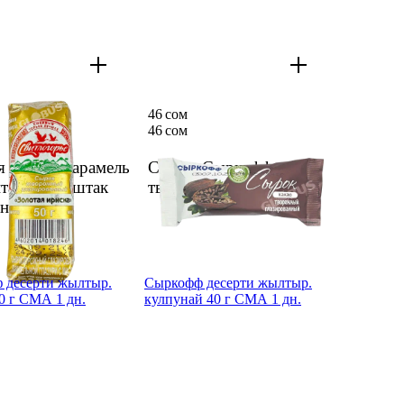
46 сом
46 сом
я ириска карамель
Сырок Сыркофф
пталган быштак
творож какао 45г
1 дн.
н.
 десерти жылтыр.
Сыркофф десерти жылтыр.
0 г СМА 1 дн.
кулпунай 40 г СМА 1 дн.