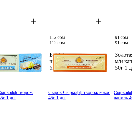
112 сом
91 сом
112 сом
91 сом
лександров
Б.Ю.Александров сүт
Золота
к ваниль кошул.
шоколады/ваниль м/н
м/н ка
ктын ширеси 40г
быштак 50г
1 дн.
50г
1 д
Сыркофф творож
Сырок Сыркофф творож кокос
Сыркофф
5г 1 дн.
45г 1 дн.
ваниль 4