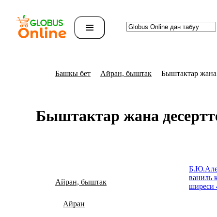
Башкы бет
Айран, быштак
Быштактар жана 
Быштактар жана десертт
Б.Ю.Але
ваниль 
Айран, быштак
ширеси 4
Айран