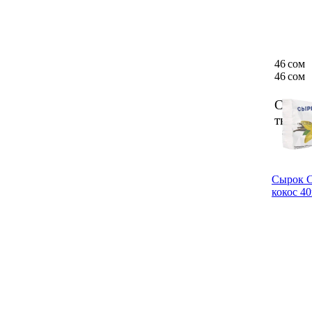
46 сом
46 сом
Сырок
творо
Сырок 
кокос 4