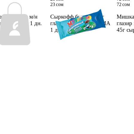
23 сом
72 сом
зурда кокос м/н
Сыркофф бышкан сут
Мишка
гы 23% 45г
1 дн.
глазир десерти 40г СМА
глазир
1 дн.
45г с