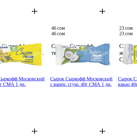
46 сом
23 сом
46 сом
23 сом
 Сыркофф
Сырок Сыркофф
Сыркоф
ж ваниль 45г
1 дн.
творож кокос 45г
1 дн.
жылтыр
СМА
1
Сыркофф Московский
Сырок Сыркофф Московский
Сырок С
0г СМА 1 дн.
с варен. сгущ. 40г СМА 1 дн.
какао 40