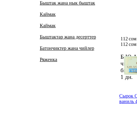
Быштак жана нык быштак
Каймак
Каймак
Быштактар жана десерттер
112 сом
112 сом
Батончиктер жана чийлер
Б.Ю.А
Ряженка
чизкей
бышта
1 дн.
Сырок 
ваниль 4