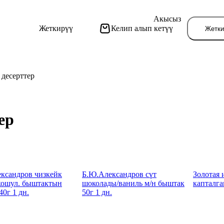
Акысыз
Жеткирүү
Келип алып кетүү
Жетки
десерттер
ер
Бу
ксандров чизкейк
Б.Ю.Александров сүт
Золотая 
кошул. быштактын
шоколады/ваниль м/н быштак
капталга
0г 1 дн.
50г 1 дн.