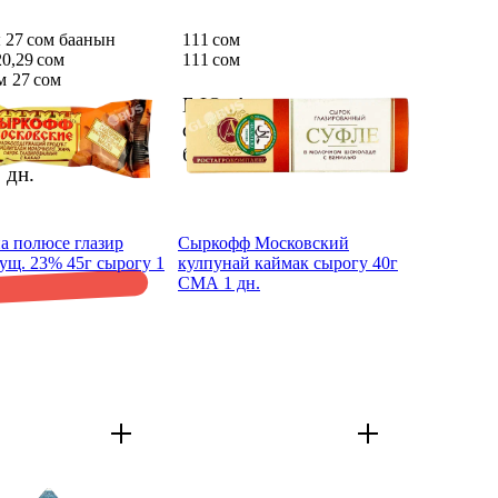
 27 сом баанын
111 сом
0,29 сом
111 сом
м
27 сом
Б.Ю. Александров
 Сыркофф
суфле шок ванил
ский какао 40г
быштагы 15% 40г
1 дн.
 дн.
а полюсе глазир
Сыркофф Московский
гущ. 23% 45г сырогу 1
кулпунай каймак сырогу 40г
СМА 1 дн.
мурдагы 27 сом баанын