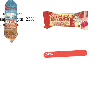
ордуна 20,29 сом
20,29 сом
27 сом
 на полюсе
Сыркофф Московский
 варен. сгущ. 23%
кулпунай каймак сырогу
ырогу
1 дн.
40г СМА
1 дн.
24%