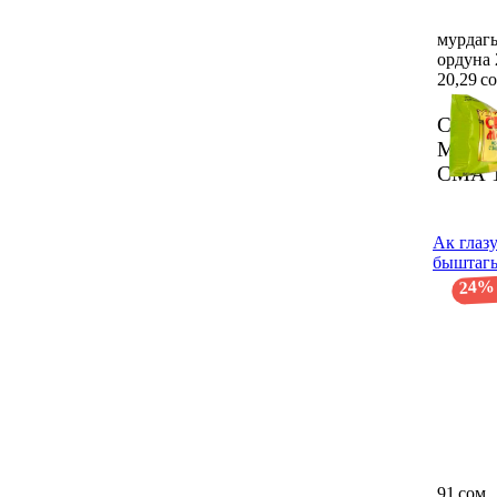
мурдагы
ордуна 
20,29 с
Сырок
Моско
СМА
Ак глазу
быштагы
24%
91 сом