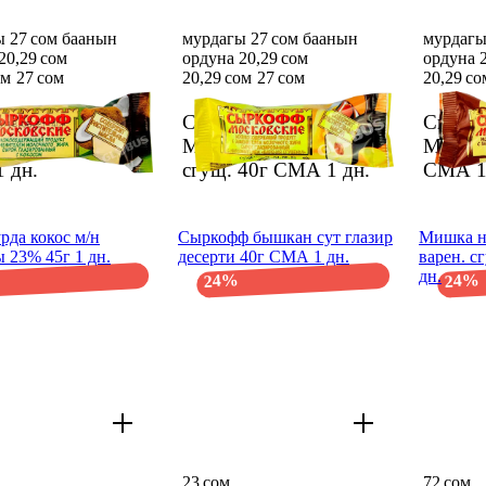
 27 сом баанын
мурдагы 27 сом баанын
мурдагы
20,29 сом
ордуна 20,29 сом
ордуна 2
ом
27 сом
20,29 сом
27 сом
20,29 со
 Сыркофф
Сырок Сыркофф
Сырок
вский кокос 40г
Московский с варен.
Москов
1 дн.
сгущ. 40г СМА
1 дн.
СМА
1
рда кокос м/н
Сыркофф бышкан сут глазир
Мишка н
 23% 45г 1 дн.
десерти 40г СМА 1 дн.
варен. с
дн.
24%
24%
23 сом
72 сом