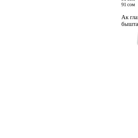
91 сом
Ак гла
бышта