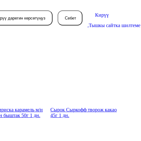
Кирүү
рүү дарегин көрсөтүңүз
Себет
,
Тышкы сайтка шилтеме
Себетиңиз азырынча
бош
л жерде сиз буйрутма берген
товарлар пайда болот.
ириска карамель м/н
Сырок Сыркофф творож какао
н быштак 50г 1 дн.
45г 1 дн.