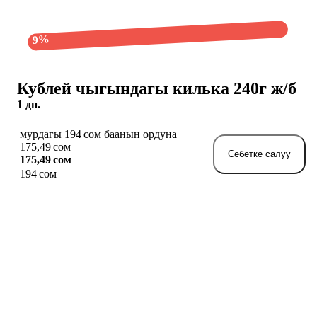
9%
Кублей чыгындагы килька 240г ж/б
1 дн.
мурдагы 194 сом баанын ордуна
175,49 сом
Себетке салуу
175,49 сом
194 сом