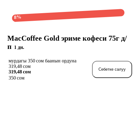
8%
MacCoffee Gold эриме кофеси 75г д/
п
1 дн.
мурдагы 350 сом баанын ордуна
319,48 сом
Себетке салуу
319,48 сом
350 сом