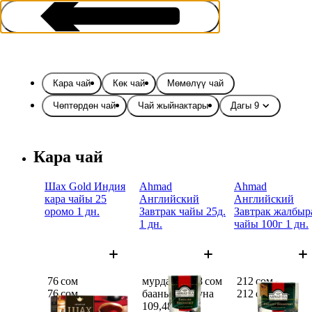
Кара чай
Көк чай
Мөмөлүү чай
Чөптөрдөн чай
Чай жыйнактары
Дагы 9
Чай жана кофе
Кара чай
Шах Gold Индия
Ahmad
Ahmad
кара чайы 25
Английский
Английский
оромо 1 дн.
Завтрак чайы 25д.
Завтрак жалбыр
1 дн.
чайы 100г 1 дн.
76 сом
мурдагы 138 сом
212 сом
76 сом
баанын ордуна
212 сом
109,48 сом