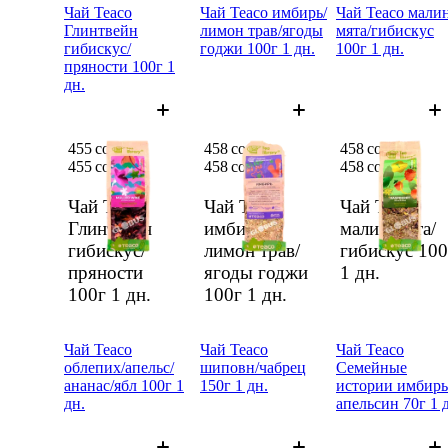
Чай Teaco
Чай Teaco имбирь/
Чай Teaco малин
Глинтвейн
лимон трав/ягоды
мята/гибискус
гибискус/
годжи 100г 1 дн.
100г 1 дн.
пряности 100г 1
дн.
455 сом
458 сом
458 сом
455 сом
458 сом
458 сом
Чай Teaco
Чай Teaco
Чай Teaco
Глинтвейн
имбирь/
малин/мята/
гибискус/
лимон трав/
гибискус 100
пряности
ягоды годжи
1 дн.
100г
1 дн.
100г
1 дн.
Чай Teaco
Чай Teaco
Чай Teaco
облепих/апельс/
шиповн/чабрец
Семейные
ананас/ябл 100г 1
150г 1 дн.
истории имбирь
дн.
апельсин 70г 1 