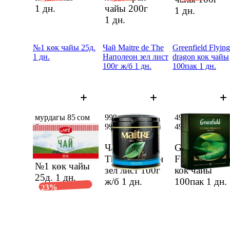
1 дн.
чайы 200г
1 дн.
1 дн.
№1 көк чайы 25д.
Чай Maitre de The
Greenfield Flying
1 дн.
Наполеон зел лист
dragon кок чайы
100г ж/б 1 дн.
100пак 1 дн.
мурдагы 85 сом
999 сом
497 сом
баанын ордуна
999 сом
497 сом
65,28 сом
65,28 сом
85 сом
Чай Maitre de
Greenfield
The Наполеон
Flying drago
№1 көк чайы
зел лист 100г
кок чайы
25д.
1 дн.
ж/б
1 дн.
100пак
1 дн.
23%