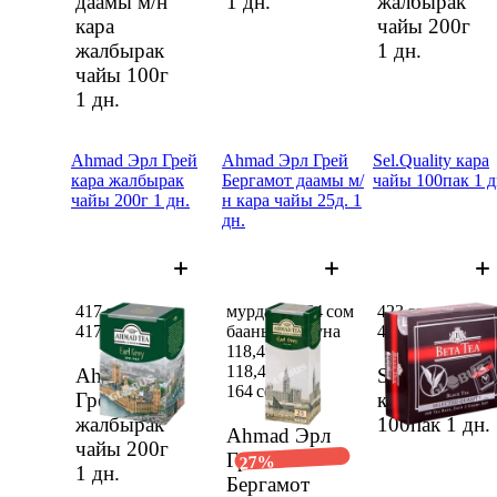
даамы м/н
1 дн.
жалбырак
кара
чайы 200г
жалбырак
1 дн.
чайы 100г
1 дн.
Ahmad Эрл Грей
Ahmad Эрл Грей
Sel.Quality кара
кара жалбырак
Бергамот даамы м/
чайы 100пак 1 д
чайы 200г 1 дн.
н кара чайы 25д. 1
дн.
417 сом
мурдагы 164 сом
423 сом
417 сом
баанын ордуна
423 сом
118,49 сом
118,49 сом
Ahmad Эрл
Sel.Quality
164 сом
Грей кара
кара чайы
жалбырак
100пак
1 дн.
Ahmad Эрл
чайы 200г
Грей
27%
1 дн.
Бергамот