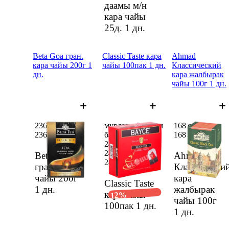
даамы м/н
кара чайы
25д.
1 дн.
Beta Goa гран.
Classic Taste кара
Ahmad
кара чайы 200г 1
чайы 100пак 1 дн.
Классический
дн.
кара жалбырак
чайы 100г 1 дн.
236 сом
мурдагы 285 сом
168 сом
236 сом
баанын ордуна
168 сом
249,48 сом
249,48 сом
Beta Goa
Ahmad
285 сом
гран. кара
Классически
чайы 200г
кара
Classic Taste
1 дн.
жалбырак
кара чайы
12%
чайы 100г
100пак
1 дн.
1 дн.