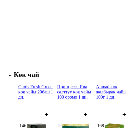
Көк чай
Curtis Fresh Green
Принцесса Ява
Ahmad көк
көк чайы 20баш 1
салттуу көк чайы
жалбырак чайы
дн.
100 оромо 1 дн.
100г 1 дн.
146 сом
292 сом
168 сом