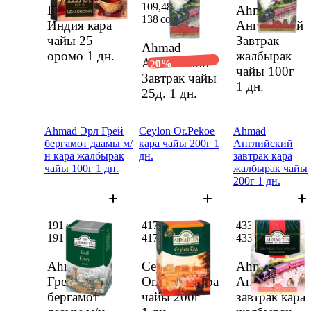
109,48 сом
Шах Gold
Ahmad
138 сом
Индия кара
Английский
чайы 25
Завтрак
Ahmad
оромо
1 дн.
жалбырак
Английский
20%
чайы 100г
Завтрак чайы
1 дн.
25д.
1 дн.
Ahmad Эрл Грей
Ceylon Or.Pekoe
Ahmad
бергамот даамы м/
кара чайы 200г 1
Английский
н кара жалбырак
дн.
завтрак кара
чайы 100г 1 дн.
жалбырак чайы
200г 1 дн.
191 сом
417 сом
433 сом
191 сом
417 сом
433 сом
Ahmad Эрл
Ceylon
Ahmad
Грей
Or.Pekoe кара
Английский
бергамот
чайы 200г
завтрак кара