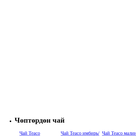
Чөптөрдөн чай
Чай Teaco
Чай Teaco имбирь/
Чай Teaco малин