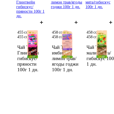
Глинтвейн
лимон трав/ягоды
мята/гибискус
гибискус/
годжи 100г 1 дн.
100г 1 дн.
пряности 100г 1
дн.
455 сом
458 сом
458 сом
455 сом
458 сом
458 сом
Чай Teaco
Чай Teaco
Чай Teaco
Глинтвейн
имбирь/
малин/мята/
гибискус/
лимон трав/
гибискус 100
пряности
ягоды годжи
1 дн.
100г
1 дн.
100г
1 дн.