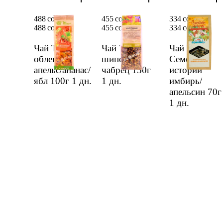
488 сом
455 сом
334 сом
488 сом
455 сом
334 сом
Чай Teaco
Чай Teaco
Чай Teaco
облепих/
шиповн/
Семейные
апельс/ананас/
чабрец 150г
истории
ябл 100г
1 дн.
1 дн.
имбирь/
апельсин 70г
1 дн.