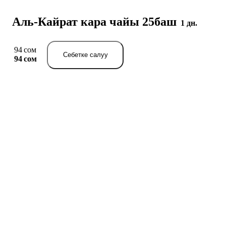
Аль-Кайрат кара чайы 25баш
1 дн.
94 сом
Себетке салуу
94 сом