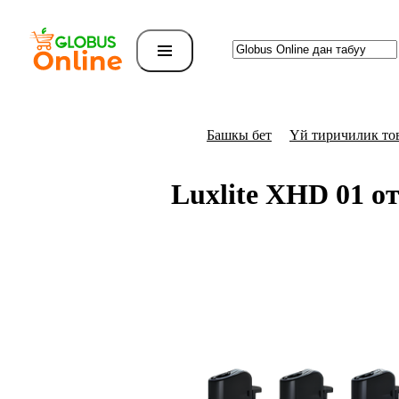
Башкы бет
Үй тиричилик то
Luxlite XHD 01 о