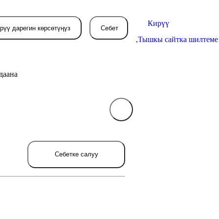
Кирүү
рүү дарегин көрсөтүңүз
Себет
,
Тышкы сайтка шилтеме
даана
Себетиңиз азырынча
бош
л жерде сиз буйрутма берген
Себетке салуу
товарлар пайда болот.