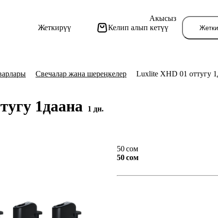
Акысыз
Жеткирүү
Келип алып кетүү
Жетки
варлары
Свечалар жана шереңкелер
Luxlite XHD 01 оттугу 1
ттугу 1даана
1 дн.
Бу
50 сом
50 сом