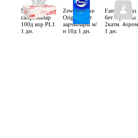
№1
Zewa Deluxe
Familia кагаз
салфеткалар
Original бет
бет аарчысы
100д кор PL1
аарчылары м/
2катм. 4оро
1 дн.
н 10д
1 дн.
1 дн.