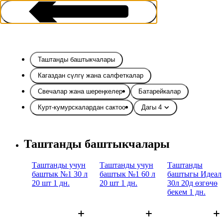
Таштанды баштыкчалары
Кагаздан сүлгү жана салфеткалар
Свечалар жана шереңкелер
Батарейкалар
Үй тиричилик товарлары
Курт-кумурскалардан сактоо
Дагы 4
Таштанды баштыкчалары
Таштанды учун
Таштанды учун
Таштанды
баштык №1 30 л
баштык №1 60 л
баштыгы Идеал
20 шт 1 дн.
20 шт 1 дн.
30л 20д өзгөчө
бекем 1 дн.