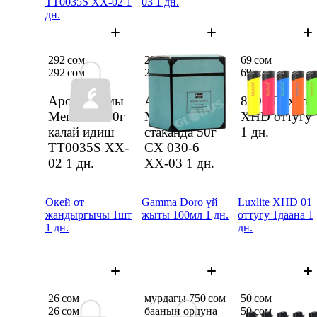
TT0035S XX-02 1
03 1 дн.
дн.
292 сом
228 сом
69 сом
292 сом
228 сом
69 сом
Арома шамы
Арома шамы
8500 Luxlite
Menahem 70г
Menahem
XHD оттугу
калай идиш
стаканда 50г
1 дн.
TT0035S XX-
CX 030-6
02
1 дн.
XX-03
1 дн.
Окей от
Gamma Doro үй
Luxlite XHD 01
жандыргычы 1шт
жыты 100мл 1 дн.
оттугу 1даана 1
1 дн.
дн.
26 сом
мурдагы 750 сом
50 сом
26 сом
баанын ордуна
50 сом