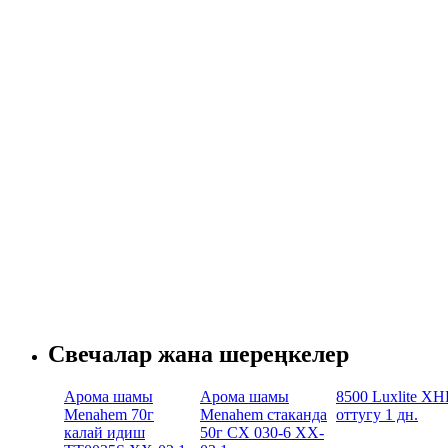
Свечалар жана шереңкелер
Арома шамы
Арома шамы
8500 Luxlite X
Menahem 70г
Menahem стаканда
оттугу 1 дн.
калай идиш
50г CX 030-6 XX-