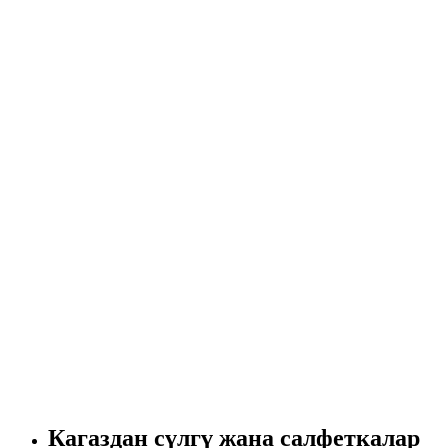
Кагаздан сүлгү жана салфеткалар