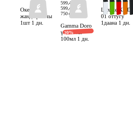
599,47 сом
599,47 сом
Окей от
Luxlite XHD
750 сом
жандыргычы
01 оттугу
1шт
1 дн.
1даана
1 дн.
Gamma Doro
үй жыты
20%
100мл
1 дн.