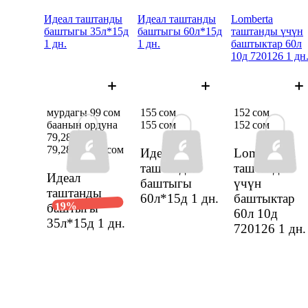
Идеал таштанды
Идеал таштанды
Lomberta
баштыгы 35л*15д
баштыгы 60л*15д
таштанды үчүн
1 дн.
1 дн.
баштыктар 60л
10д 720126 1 дн
мурдагы 99 сом
155 сом
152 сом
баанын ордуна
155 сом
152 сом
79,28 сом
79,28 сом
99 сом
Идеал
Lomberta
таштанды
таштанды
Идеал
баштыгы
үчүн
таштанды
60л*15д
1 дн.
баштыктар
19%
баштыгы
60л 10д
35л*15д
1 дн.
720126
1 дн.