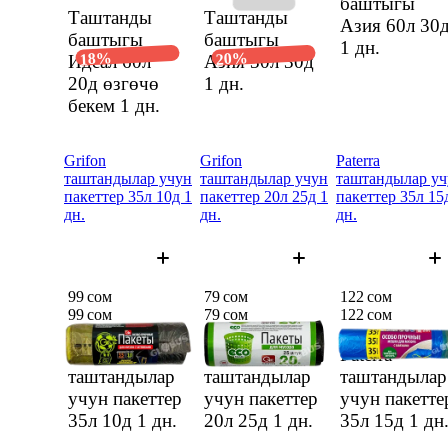
баштыгы
Таштанды
Таштанды
Азия 60л 30
баштыгы
баштыгы
1 дн.
18%
20%
Идеал 60л
Азия 30л 30д
20д өзгөчө
1 дн.
бекем
1 дн.
Grifon
Grifon
Paterra
таштандылар учун
таштандылар учун
таштандылар уч
пакеттер 35л 10д 1
пакеттер 20л 25д 1
пакеттер 35л 15
дн.
дн.
дн.
99 сом
79 сом
122 сом
99 сом
79 сом
122 сом
Grifon
Grifon
Paterra
таштандылар
таштандылар
таштандылар
учун пакеттер
учун пакеттер
учун пакетте
35л 10д
1 дн.
20л 25д
1 дн.
35л 15д
1 дн