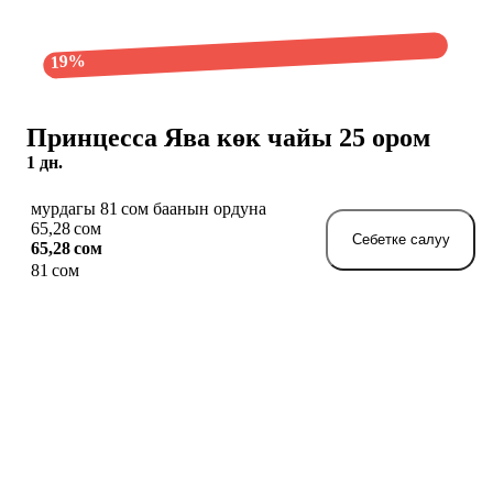
19%
Принцесса Ява көк чайы 25 ором
1 дн.
мурдагы 81 сом баанын ордуна
65,28 сом
Себетке салуу
65,28 сом
81 сом