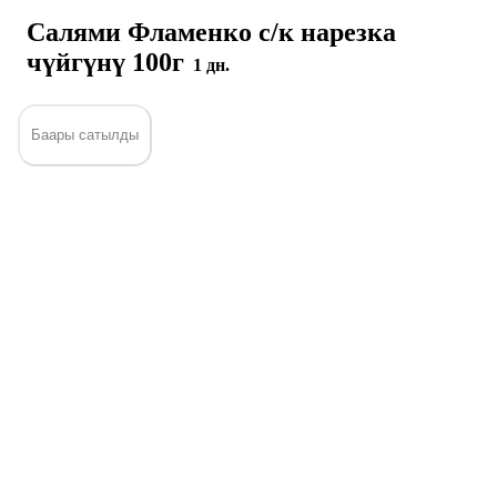
Салями Фламенко с/к нарезка
чүйгүнү 100г
1 дн.
Баары сатылды