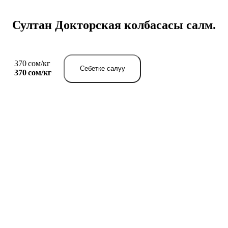
Султан Докторская колбасасы салм.
370 сом/кг
Себетке салуу
370 сом/
кг