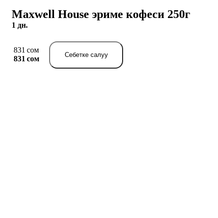
Maxwell House эриме кофеси 250г
1 дн.
831 сом
Себетке салуу
831 сом