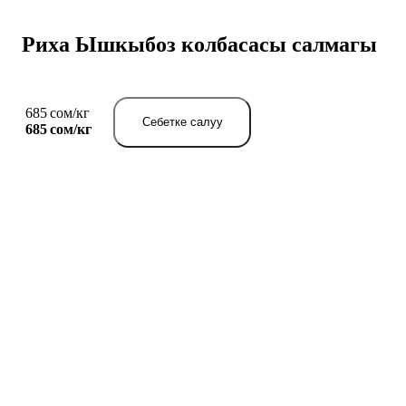
Риха Ышкыбоз колбасасы салмагы
685 сом/кг
Себетке салуу
685 сом/
кг