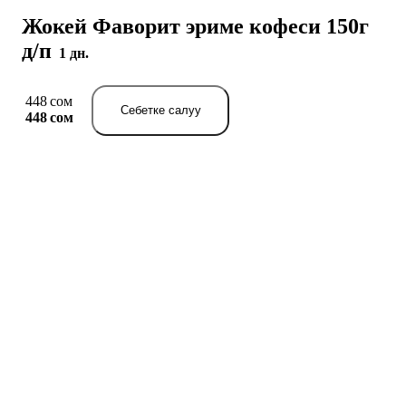
Жокей Фаворит эриме кофеси 150г
д/п
1 дн.
448 сом
Себетке салуу
448 сом