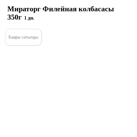
Мираторг Филейная колбасасы
350г
1 дн.
Баары сатылды