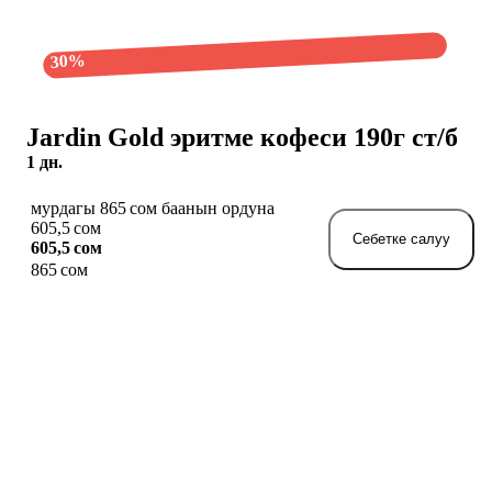
30%
Jardin Gold эритме кофеси 190г ст/б
1 дн.
мурдагы 865 сом баанын ордуна
605,5 сом
Себетке салуу
605,5 сом
865 сом