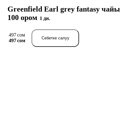
Greenfield Earl grey fantasy чайы
100 ором
1 дн.
497 сом
Себетке салуу
497 сом