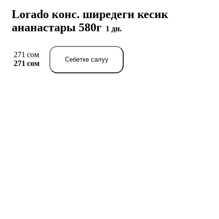
Lorado конс. ширедеги кесик
ананастары 580г
1 дн.
271 сом
Себетке салуу
271 сом