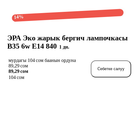
14%
ЭРА Эко жарык бергич лампочкасы
B35 6w E14 840
1 дн.
мурдагы 104 сом баанын ордуна
89,29 сом
Себетке салуу
89,29 сом
104 сом