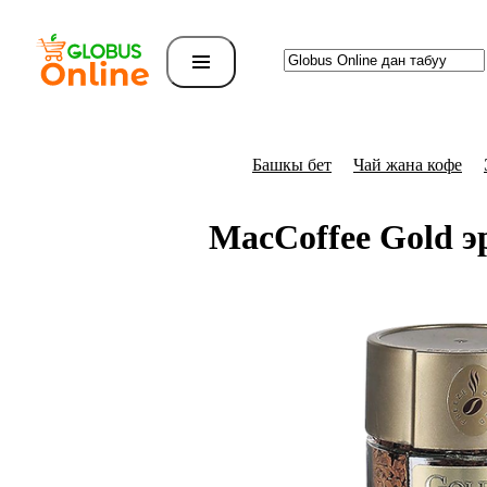
Башкы бет
Чай жана кофе
MacCoffee Gold э