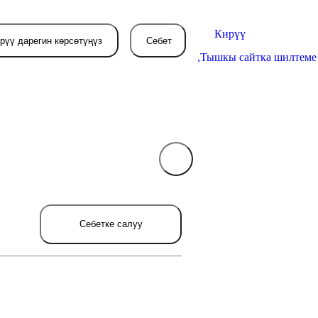
Кирүү
рүү дарегин көрсөтүңүз
Себет
,
Тышкы сайтка шилтеме
Себетиңиз азырынча
бош
л жерде сиз буйрутма берген
Себетке салуу
товарлар пайда болот.