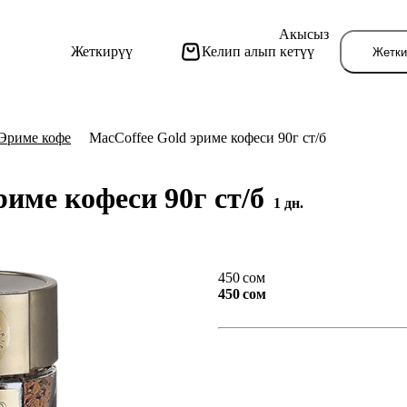
Акысыз
Жеткирүү
Келип алып кетүү
Жетки
Эриме кофе
MacCoffee Gold эриме кофеси 90г ст/б
риме кофеси 90г ст/б
1 дн.
Бу
450 сом
450 сом