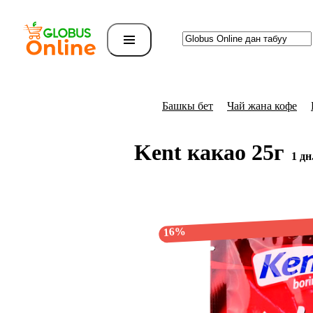
Башкы бет
Чай жана кофе
Kent какао 25г
1 дн
16%