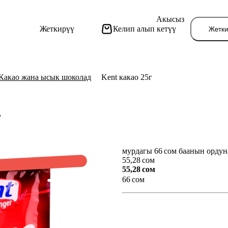
Акысыз
Жеткирүү
Келип алып кетүү
Жетки
Какао жана ысык шоколад
Kent какао 25г
.
мурдагы 66 сом баанын ордун
Бу
55,28 сом
55,28 сом
66 сом