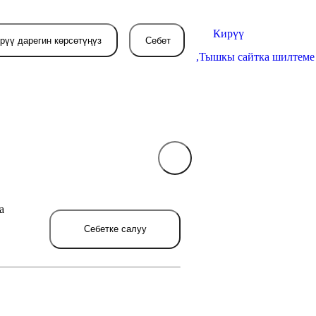
Кирүү
рүү дарегин көрсөтүңүз
Себет
,
Тышкы сайтка шилтеме
Себетиңиз азырынча
бош
а
л жерде сиз буйрутма берген
товарлар пайда болот.
Себетке салуу