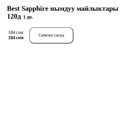
Best Sapphire нымдуу майлыктары
120д
1 дн.
184 сом
Себетке салуу
184 сом