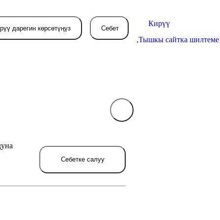
Кирүү
рүү дарегин көрсөтүңүз
Себет
,
Тышкы сайтка шилтеме
Себетиңиз азырынча
бош
дуна
л жерде сиз буйрутма берген
товарлар пайда болот.
Себетке салуу