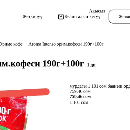
Акысыз
Жеткирүү
Келип алып кетүү
Жетки
Эриме кофе
Aroma Intenso эрим.кофеси 190г+100г
им.кофеси 190г+100г
1 дн.
мурдагы 1 101 сом баанын ор
Бу
759,46 сом
759,46 сом
1 101 сом