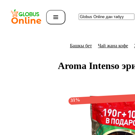
Башкы бет
Чай жана кофе
Aroma Intenso эр
31%