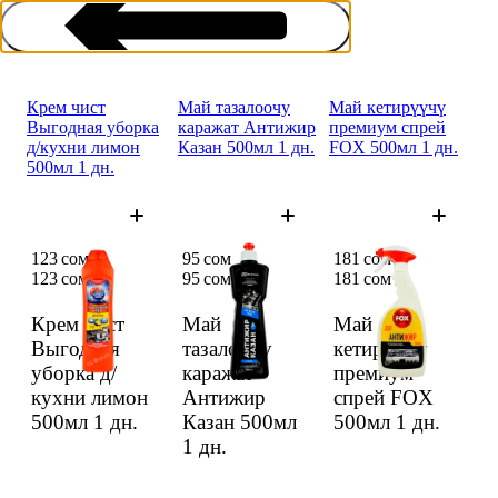
Крем чист
Май тазалоочу
Май кетирүүчү
Выгодная уборка
каражат Антижир
премиум спрей
д/кухни лимон
Казан 500мл 1 дн.
FOX 500мл 1 дн.
500мл 1 дн.
Плита жана духовкалар үчүн
123 сом
95 сом
181 сом
123 сом
95 сом
181 сом
Крем чист
Май
Май
Выгодная
тазалоочу
кетирүүчү
уборка д/
каражат
премиум
кухни лимон
Антижир
спрей FOX
500мл
1 дн.
Казан 500мл
500мл
1 дн.
1 дн.