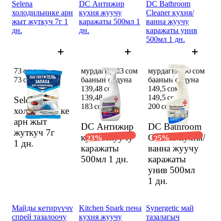
Selena
DC Антижир
DC Bathroom
холодильнике арн
кухня жуучу
Cleaner кухня/
жыт жуткуч 7г 1
каражаты 500мл 1
ванна жуучу
дн.
дн.
каражаты унив
500мл 1 дн.
73 сом
мурдагы 183 сом
мурдагы 200 сом
73 сом
баанын ордуна
баанын ордуна
139,48 сом
149,5 сом
139,48 сом
149,5 сом
Selena
183 сом
200 сом
холодильнике
арн жыт
DC Антижир
DC Bathroom
жуткуч 7г
кухня жуучу
Cleaner кухня/
23%
25%
1 дн.
каражаты
ванна жуучу
500мл
1 дн.
каражаты
унив 500мл
1 дн.
Майды кетирүүчү
Kitchen Spark пена
Synergetic май
спрей тазалоочу
кухня жуучу
тазалагыч