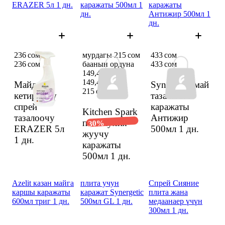
ERAZER 5л 1 дн.
каражаты 500мл 1
каражаты
дн.
Антижир 500мл 1
дн.
236 сом
мурдагы 215 сом
433 сом
236 сом
баанын ордуна
433 сом
149,48 сом
149,48 сом
Майды
Synergetic май
215 сом
кетирүүчү
тазалагыч
спрей
каражаты
Kitchen Spark
тазалоочу
Антижир
пена кухня
30%
ERAZER 5л
500мл
1 дн.
жуучу
1 дн.
каражаты
500мл
1 дн.
Azelit казан майга
плита учун
Спрей Сияние
каршы каражаты
каражат Synergetic
плита жана
600мл триг 1 дн.
500мл GL 1 дн.
медаанаер үчүн
300мл 1 дн.