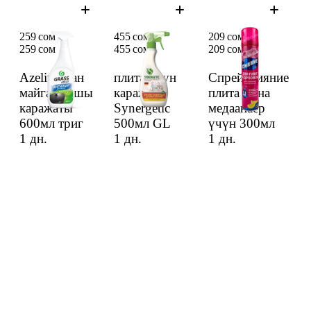
259 сом
455 сом
209 сом
259 сом
455 сом
209 сом
Azelit казан
плита учун
Спрей Сияние
майга каршы
каражат
плита жана
каражаты
Synergetic
медаанаер
600мл триг
500мл GL
үчүн 300мл
1 дн.
1 дн.
1 дн.