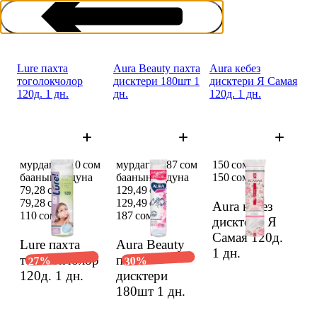
Lure пахта
Aura Beauty пахта
Aura кебез
тоголокчолор
дисктери 180шт 1
дисктери Я Самая
120д. 1 дн.
дн.
120д. 1 дн.
Пахта дискалары
мурдагы 110 сом
мурдагы 187 сом
150 сом
баанын ордуна
баанын ордуна
150 сом
79,28 сом
129,49 сом
79,28 сом
129,49 сом
Aura кебез
110 сом
187 сом
дисктери Я
Самая 120д.
Lure пахта
Aura Beauty
1 дн.
тоголокчолор
пахта
27%
30%
120д.
1 дн.
дисктери
180шт
1 дн.