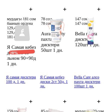
мурдагы 181 сом
78 сом
147 сом
баанын ордуна
78 сом
147 сом
129,48 сом
129,48 сом
Aura Beauty
Bella пахта
181 сом
пахта
дисктери
дисктери
120шт
1 дн.
Я Самая кебез
50шт
1 дн.
диск п/э со
28%
льном 90+90д
1 дн.
Я самая дисктери
Я Самая кебез
Bella Care алоэ
100 д. 1 дн.
диски 2ст 50д. 1
пахта дисктери
дн.
100шт 1 дн.
159 сом
85 сом
мурдагы 130 сом