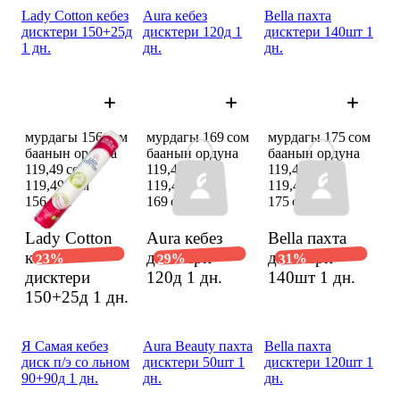
Lady Cotton кебез
Aura кебез
Bella пахта
дисктери 150+25д
дисктери 120д 1
дисктери 140шт 1
1 дн.
дн.
дн.
мурдагы 156 сом
мурдагы 169 сом
мурдагы 175 сом
баанын ордуна
баанын ордуна
баанын ордуна
119,49 сом
119,48 сом
119,49 сом
119,49 сом
119,48 сом
119,49 сом
156 сом
169 сом
175 сом
Lady Cotton
Aura кебез
Bella пахта
кебез
дисктери
дисктери
23%
29%
31%
дисктери
120д
1 дн.
140шт
1 дн.
150+25д
1 дн.
Я Самая кебез
Aura Beauty пахта
Bella пахта
диск п/э со льном
дисктери 50шт 1
дисктери 120шт 1
90+90д 1 дн.
дн.
дн.