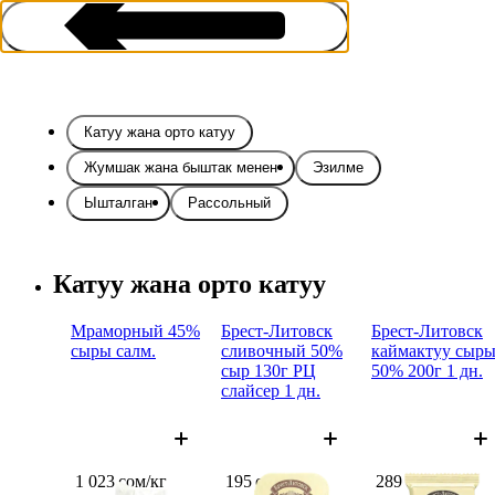
Катуу жана орто катуу
Жумшак жана быштак менен
Эзилме
Ышталган
Рассольный
Сырлар
Катуу жана орто катуу
Мраморный 45%
Брест-Литовск
Брест-Литовск
сыры салм.
сливочный 50%
каймактуу сыр
сыр 130г РЦ
50% 200г 1 дн.
слайсер 1 дн.
1 023 сом/кг
195 сом
289 сом