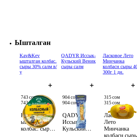
Ышталган
Kav&Kev
QADYR Иссык-
Ласковое Лето
ышталган колбас.
Кульский Веник
Минчанка
сыры 30% салм в/
сыры салм
колбасн сыры 4
у
300г 1 дн.
743 сом/кг
904 сом/кг
315 сом
743 сом/
кг
904 сом/
кг
315 сом
Kav&Kev
QADYR
Ласковое
ышталган
Иссык-
Лето
колбас. сыры
Кульский
Минчанка
30% салм в/у
Веник сыры
колбасн сыр