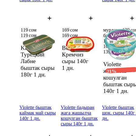
119 сом
169 сом
мурдагы 139 со
119 сом
169 сом
баанын ордуна
109,49 сом
109,49 сом
Kalleh
Bonfesto
139 сом
Турецкий
Кремчиз
Лабне
сыры 140г
Violette
быштак сыры
1 дн.
жашылча
21%
180г
1 дн.
кошулган
быштак сыр
140г
1 дн.
Violette быштак
Violette бадыраң
Violette быштак
каймак май сыры
жага жашылча
шок. сыры 140г
140г 1 дн.
кошулган быштак
дн.
сыры 140г 1 дн.