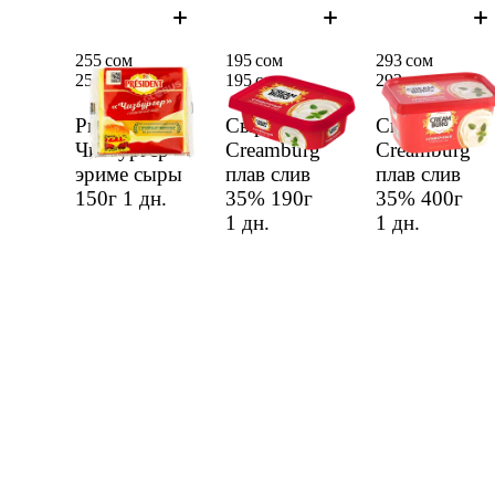
255 сом
195 сом
293 сом
255 сом
195 сом
293 сом
Prezident
Сыр
Сыр
Чизбургер
Creamburg
Creamburg
эриме сыры
плав слив
плав слив
150г
1 дн.
35% 190г
35% 400г
1 дн.
1 дн.