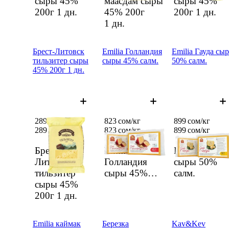
сыры 45%
маасдам сыры
сыры 45%
200г
1 дн.
45% 200г
200г
1 дн.
1 дн.
Брест-Литовск
Emilia Голландия
Emilia Гауда сы
тильзитер сыры
сыры 45% салм.
50% салм.
45% 200г 1 дн.
289 сом
823 сом/кг
899 сом/кг
289 сом
823 сом/
кг
899 сом/
кг
Брест-
Emilia
Emilia Гауда
Литовск
Голландия
сыры 50%
тильзитер
сыры 45%
салм.
сыры 45%
салм.
200г
1 дн.
Emilia каймак
Березка
Kav&Kev