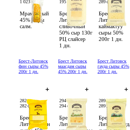
1 023 сом/
кг
195 сом
289 сом
Мраморный
Брест-
Брест-
45% сыры
Литовск
Литовск
салм.
сливочный
каймактуу
50% сыр 130г
сыры 50%
РЦ слайсер
200г
1 дн.
1 дн.
Брест-Литовск
Брест Литовск
Брест Литовск
фин сыры 45%
маасдам сыры
гауда сыры 45%
200г 1 дн.
45% 200г 1 дн.
200г 1 дн.
282 сом
294 сом
289 сом
282 сом
294 сом
289 сом
Брест-
Брест
Брест
Литовск фин
Литовск
Литовск гауд