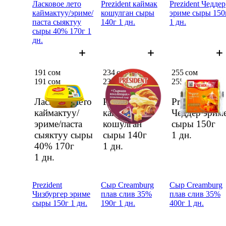
Ласковое лето
Prezident каймак
Prezident Чеддер
каймактуу/эриме/
кошулган сыры
эриме сыры 150
паста сыяктуу
140г 1 дн.
1 дн.
сыры 40% 170г 1
дн.
191 сом
234 сом
255 сом
191 сом
234 сом
255 сом
Ласковое лето
Prezident
Prezident
каймактуу/
каймак
Чеддер эрим
эриме/паста
кошулган
сыры 150г
сыяктуу сыры
сыры 140г
1 дн.
40% 170г
1 дн.
1 дн.
Prezident
Сыр Creamburg
Сыр Creamburg
Чизбургер эриме
плав слив 35%
плав слив 35%
сыры 150г 1 дн.
190г 1 дн.
400г 1 дн.