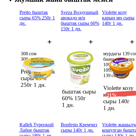
Pretto быштак
Sveza Воздушный
Violette козу
сыры 65% 250г 1
авокадо м/н
карын мн сыры
дн.
быштак сыры 60%
140г 1 дн.
150г 1 дн.
308 сом
159 сом
мурдагы 139 со
308 сом
159 сом
баанын ордуна
109,49 сом
109,49 сом
Pretto быштак
Sveza
139 сом
сыры 65%
Воздушный
250г
1 дн.
авокадо м/н
Violette козу
быштак сыры
карын мн
21%
60% 150г
сыры 140г
1 дн.
1 дн.
Kalleh Турецкий
Bonfesto Кремчиз
Violette жашылч
Лабне быштак
сыры 140г 1 дн.
кошулган бышт
сыры 180г 1 дн.
сыры 140г 1 дн.