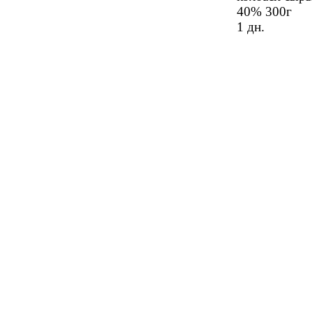
салм
40% 300г
1 дн.