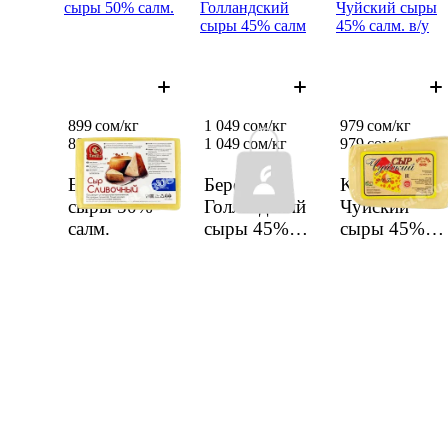
сыры 50% салм.
Голландский
Чуйский сыры
сыры 45% салм
45% салм. в/у
899 сом/кг
1 049 сом/кг
979 сом/кг
899 сом/
кг
1 049 сом/
кг
979 сом/
кг
Emilia каймак
Березка
Kav&Kev
сыры 50%
Голландский
Чуйский
салм.
сыры 45%
сыры 45%
салм
салм. в/у