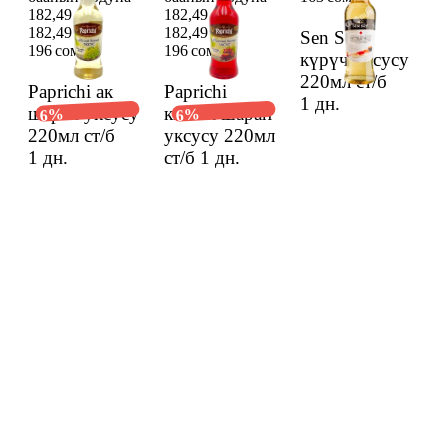
182,49 сом
182,49 сом
182,49 сом
182,49 сом
Sen Soy
196 сом
196 сом
күрүч уксусу
220мл ст/б
Paprichi ак
Paprichi
1 дн.
шарап уксусу
кызыл шарап
6%
6%
220мл ст/б
уксусу 220мл
1 дн.
ст/б
1 дн.