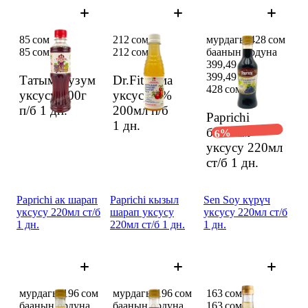
85 сом
212 сом
мурдагы 428 сом
85 сом
212 сом
баанын ордуна
399,49 сом
399,49 сом
Татым жузум
Dr.Fit алма
428 сом
уксусу 300г
уксусу 4%
п/б
1 дн.
200мл п/б
Paprichi
1 дн.
бальзам
6%
уксусу 220мл
ст/б
1 дн.
Paprichi ак шарап
Paprichi кызыл
Sen Soy күрүч
уксусу 220мл ст/б
шарап уксусу
уксусу 220мл ст/б
1 дн.
220мл ст/б 1 дн.
1 дн.
мурдагы 196 сом
мурдагы 196 сом
163 сом
баанын ордуна
баанын ордуна
163 сом