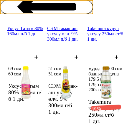
Уксус Татым 80%
СЭМ тамак-аш
Takemura күрүч
160мл п/б 1 дн.
уксусу өлч. 9%
уксусу 250мл ст/б
300мл п/б 1 дн.
1 дн.
Маринаддар жана уксус
69 сом
51 сом
мурдагы 200 сом
69 сом
51 сом
баанын ордуна
179,5 сом
179,5 сом
Уксус Татым
СЭМ тамак-
200 сом
80% 160мл п/
аш уксусу
б
1 дн.
өлч. 9%
Takemura
300мл п/б
күрүч уксусу
10%
1 дн.
250мл ст/б
1 дн.