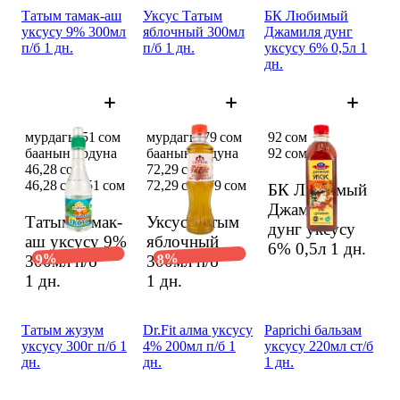
Татым тамак-аш
Уксус Татым
БК Любимый
уксусу 9% 300мл
яблочный 300мл
Джамиля дунг
п/б 1 дн.
п/б 1 дн.
уксусу 6% 0,5л 1
дн.
мурдагы 51 сом
мурдагы 79 сом
92 сом
баанын ордуна
баанын ордуна
92 сом
46,28 сом
72,29 сом
46,28 сом
51 сом
72,29 сом
79 сом
БК Любимый
Джамиля
Татым тамак-
Уксус Татым
дунг уксусу
аш уксусу 9%
яблочный
6% 0,5л
1 дн.
9%
8%
300мл п/б
300мл п/б
1 дн.
1 дн.
Татым жузум
Dr.Fit алма уксусу
Paprichi бальзам
уксусу 300г п/б 1
4% 200мл п/б 1
уксусу 220мл ст/б
дн.
дн.
1 дн.