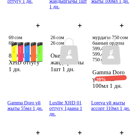
оттугу 1 дн.
жандыргычы 1шт
жыты 100мл 1 дн.
1 дн.
69 сом
26 сом
мурдагы 750 сом
69 сом
26 сом
баанын ордуна
599,47 сом
599,47 сом
8500 Luxlite
Окей от
750 сом
XHD оттугу
жандыргычы
1 дн.
1шт
1 дн.
Gamma Doro
үй жыты
20%
100мл
1 дн.
Gamma Doro үй
Luxlite XHD 01
Loreva үй жыты
жыты 55мл 1 дн.
оттугу 1даана 1
ассорт 110мл 1 дн.
дн.