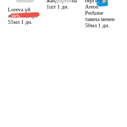
жандыргычы
бергичи
1шт
1 дн.
Areon
Loreva үй
Perfume
жыты ассорт
20%
таякча менен
55мл
1 дн.
50мл
1 дн.