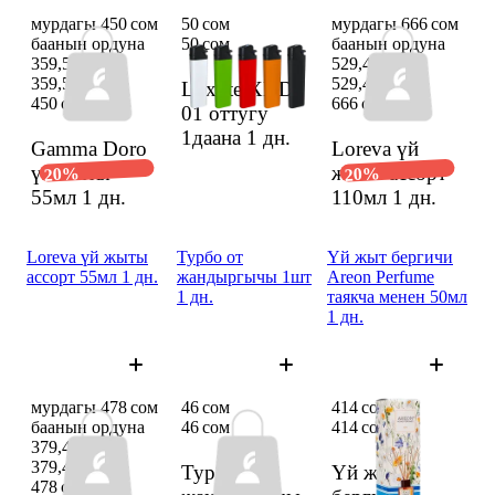
мурдагы 450 сом
50 сом
мурдагы 666 сом
баанын ордуна
50 сом
баанын ордуна
359,5 сом
529,47 сом
359,5 сом
529,47 сом
Luxlite XHD
450 сом
666 сом
01 оттугу
1даана
1 дн.
Gamma Doro
Loreva үй
үй жыты
жыты ассорт
20%
20%
55мл
1 дн.
110мл
1 дн.
Loreva үй жыты
Турбо от
Үй жыт бергичи
ассорт 55мл 1 дн.
жандыргычы 1шт
Areon Perfume
1 дн.
таякча менен 50мл
1 дн.
мурдагы 478 сом
46 сом
414 сом
баанын ордуна
46 сом
414 сом
379,48 сом
379,48 сом
Турбо от
Үй жыт
478 сом