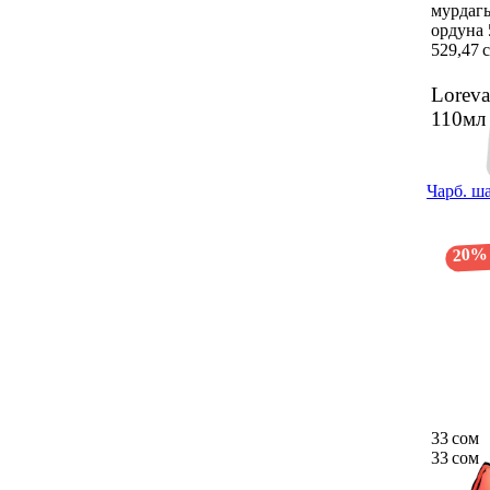
мурдаг
ордуна 
529,47 
Loreva
110м
Чарб. ша
20%
33 сом
33 сом