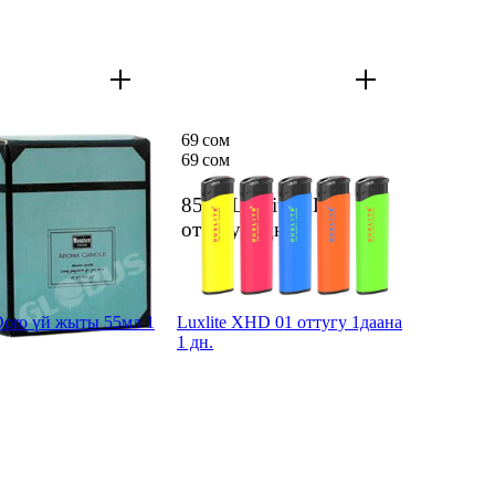
69 сом
69 сом
 шамы Menahem
8500 Luxlite XHD
да 50г CX 030-6
оттугу
1 дн.
3
1 дн.
oro үй жыты 55мл 1
Luxlite XHD 01 оттугу 1даана
1 дн.