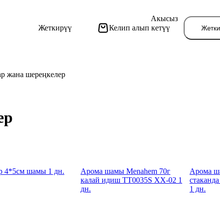
Акысыз
Жеткирүү
Келип алып кетүү
Жетки
ар жана шереңкелер
ер
Бу
 4*5см шамы 1 дн.
Арома шамы Menahem 70г
Арома ш
калай идиш TT0035S XX-02 1
стаканда
дн.
1 дн.