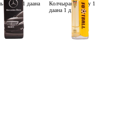
ь оттугу 1 даана
Колчырак оттугу 1
даана
1 дн.