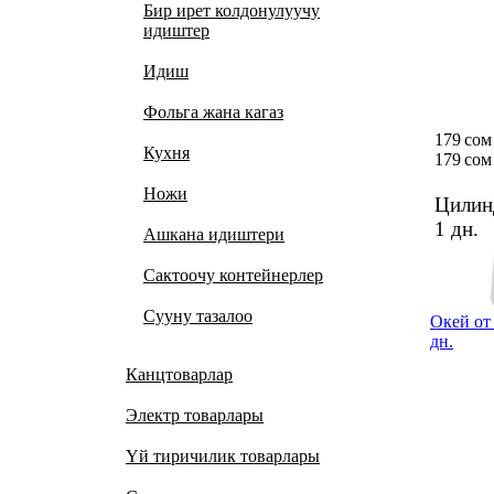
Бир ирет колдонулуучу
идиштер
Идиш
Фольга жана кагаз
179 сом
Кухня
179 сом
Ножи
Цилин
1 дн.
Ашкана идиштери
Сактоочу контейнерлер
Сууну тазалоо
Окей от
дн.
Канцтоварлар
Электр товарлары
Үй тиричилик товарлары