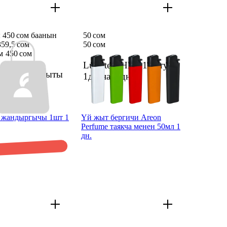
 450 сом баанын
50 сом
59,5 сом
50 сом
м
450 сом
Luxlite XHD 01 оттугу
 Doro үй жыты
1даана
1 дн.
 дн.
т жандыргычы 1шт 1
Үй жыт бергичи Areon
Perfume таякча менен 50мл 1
дн.