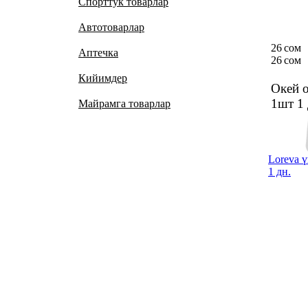
Спорттук товарлар
Автотоварлар
26 сом
Аптечка
26 сом
Кийимдер
Окей 
1шт
1 
Майрамга товарлар
Loreva 
1 дн.