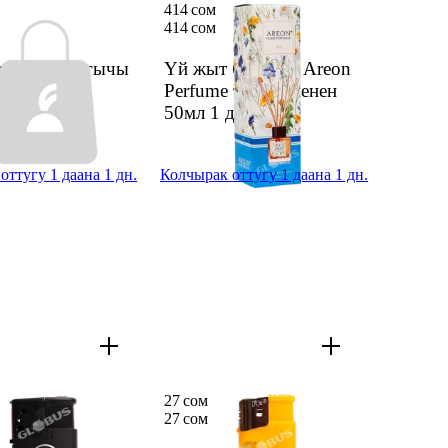
414 сом
414 сом
 от жандыргычы
Үй жыт бергичи Areon
дн.
Perfume таякча менен
50мл
1 дн.
оттугу 1 даана 1 дн.
Колчырак оттугу 1 даана 1 дн.
27 сом
27 сом