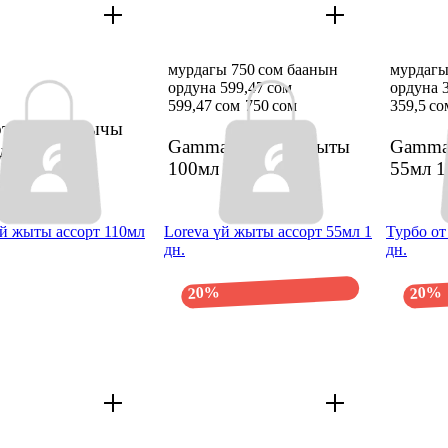
мурдагы 750 сом баанын
мурдагы
ордуна 599,47 сом
ордуна 3
599,47 сом
750 сом
359,5 со
от жандыргычы
Gamma Doro үй жыты
Gamma
дн.
100мл
1 дн.
55мл
1
үй жыты ассорт 110мл
Loreva үй жыты ассорт 55мл 1
Турбо о
дн.
дн.
20%
20%