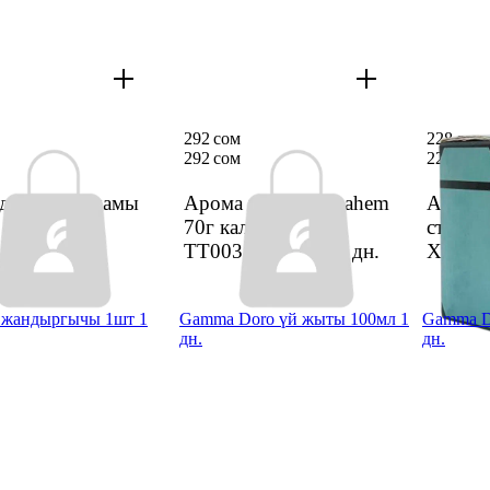
292 сом
228 сом
292 сом
228 сом
др 4*5см шамы
Арома шамы Menahem
Арома
70г калай идиш
стакан
TT0035S XX-02
1 дн.
XX-0
 жандыргычы 1шт 1
Gamma Doro үй жыты 100мл 1
Gamma D
дн.
дн.