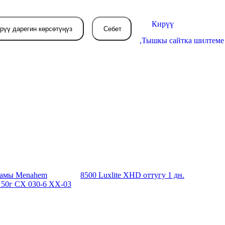
Кирүү
рүү дарегин көрсөтүңүз
Себет
,
Тышкы сайтка шилтеме
Себетиңиз азырынча
бош
л жерде сиз буйрутма берген
товарлар пайда болот.
амы Menahem
8500 Luxlite XHD оттугу 1 дн.
 50г CX 030-6 XX-03