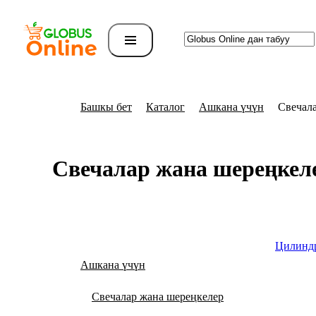
Башкы бет
Каталог
Ашкана үчүн
Свечал
Свечалар жана шереңкел
Цилиндр
Ашкана үчүн
Свечалар жана шереңкелер