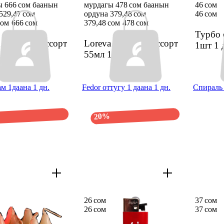
ы 666 сом баанын
мурдагы 478 сом баанын
46 сом
529,47 сом
ордуна 379,48 сом
46 сом
сом
666 сом
379,48 сом
478 сом
Турбо
 үй жыты ассорт
Loreva үй жыты ассорт
1шт
1 
л
1 дн.
55мл
1 дн.
м 1даана 1 дн.
Fedor оттугу 1 даана 1 дн.
Спираль 
20%
26 сом
37 сом
26 сом
37 сом