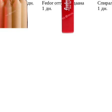
 шам 1даана
1 дн.
Fedor оттугу 1 даана
Спирал
1 дн.
1 дн.